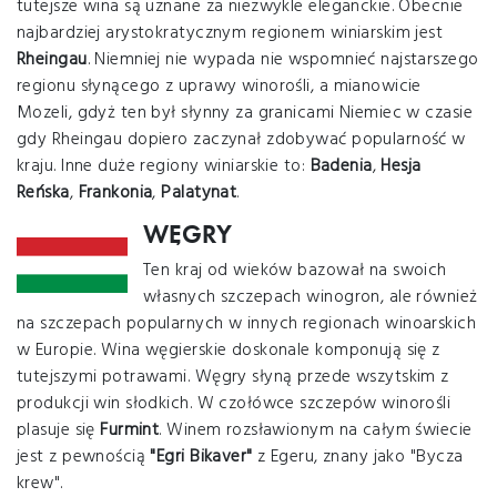
tutejsze wina są uznane za niezwykle eleganckie. Obecnie
najbardziej arystokratycznym regionem winiarskim jest
Rheingau
. Niemniej nie wypada nie wspomnieć najstarszego
regionu słynącego z uprawy winorośli, a mianowicie
Mozeli, gdyż ten był słynny za granicami Niemiec w czasie
gdy Rheingau dopiero zaczynał zdobywać popularność w
kraju. Inne duże regiony winiarskie to:
Badenia
,
Hesja
Reńska
,
Frankonia
,
Palatynat
.
WĘGRY
Ten kraj od wieków bazował na swoich
własnych szczepach winogron, ale również
na szczepach popularnych w innych regionach winoarskich
w Europie. Wina węgierskie doskonale komponują się z
tutejszymi potrawami. Węgry słyną przede wszytskim z
produkcji win słodkich. W czołówce szczepów winorośli
plasuje się
Furmint
. Winem rozsławionym na całym świecie
jest z pewnością
"Egri Bikaver"
z Egeru, znany jako "Bycza
krew".