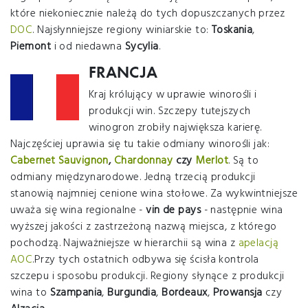
które niekoniecznie należą do tych dopuszczanych przez
DOC
. Najsłynniejsze regiony winiarskie to:
Toskania
,
Piemont
i od niedawna
Sycylia
.
FRANCJA
Kraj królujący w uprawie winorośli i
produkcji win. Szczepy tutejszych
winogron zrobiły największa karierę.
Najczęściej uprawia się tu takie odmiany winorośli jak:
Cabernet Sauvignon
,
Chardonnay
czy
Merlot
. Są to
odmiany międzynarodowe. Jedną trzecią produkcji
stanowią najmniej cenione wina stołowe. Za wykwintniejsze
uważa się wina regionalne -
vin de pays
- następnie wina
wyższej jakości z zastrzeżoną nazwą miejsca, z którego
pochodzą. Najważniejsze w hierarchii są wina z
apelacją
AOC
.Przy tych ostatnich odbywa się ścisła kontrola
szczepu i sposobu produkcji. Regiony słynące z produkcji
wina to
Szampania
,
Burgundia
,
Bordeaux
,
Prowansja
czy