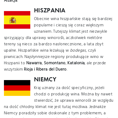
Alzacja
.
HISZPANIA
Obecnie wina hiszpańskie stają się bardziej
popularne i cieszą się coraz większym
uznaniem. Tutejszy klimat jest niezwykle
sprzyjający dla uprawy winorośli, aczkolwiek niektóre
tereny są nieco za bardzo nasłonecznione, a lata zbyt
upalne. Hiszpańskie wina leżakują w
bodegas
, czyli
piwnicach. Najsłynniejsze regiony produkujące wino w
Hiszpanii to
Nawarra
,
Somontano
,
Katalonia
, ale przede
wszytskim
Rioja i Ribera del Duero
.
NIEMCY
Kraj uznany za dość specyficzny, jeżeli
chodzi o produkcję wina. Można by nawet
stwierdzić, że uprawa winorośli ze względu
na dość chłodny klimat nie jest tutaj możliwa. Jednakże
Niemcy poradziły sobie doskonale z tym problemem, a