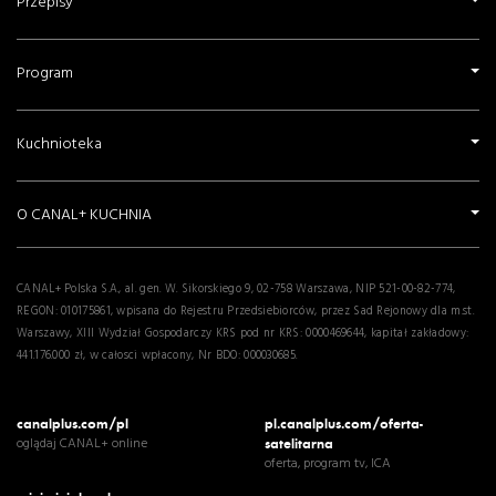
Przepisy
Program
Kuchnioteka
O CANAL+ KUCHNIA
CANAL+ Polska S.A., al. gen. W. Sikorskiego 9, 02-758 Warszawa, NIP 521-00-82-774,
REGON: 010175861, wpisana do Rejestru Przedsiebiorców, przez Sad Rejonowy dla m.st.
Warszawy, XIII Wydział Gospodarczy KRS pod nr KRS: 0000469644, kapitał zakładowy:
441.176.000 zł, w całosci wpłacony, Nr BDO: 000030685.
canalplus.com/pl
pl.canalplus.com/oferta-
oglądaj CANAL+ online
satelitarna
oferta, program tv, ICA