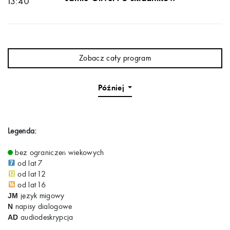
13:40
Zobacz cały program
Później
Legenda:
bez ograniczeń wiekowych
od lat 7
od lat 12
od lat 16
język migowy
JM
napisy dialogowe
N
audiodeskrypcja
AD