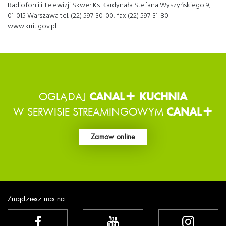
Radiofonii i Telewizji Skwer Ks. Kardynała Stefana Wyszyńskiego 9,
01-015 Warszawa tel. (22) 597-30-00; fax (22) 597-31-80
www.krrit.gov.pl
OGLĄDAJ
CANAL+ KUCHNIA
W SERWISIE STREAMINGOWYM
CANAL+
Zamów online
Znajdziesz nas na: