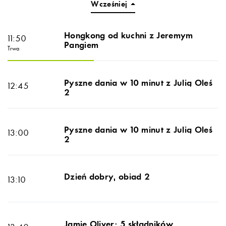
Wcześniej
Hongkong od kuchni z Jeremym
11:50
Pangiem
sob. 08.08
Trwa
Pyszne dania w 10 minut z Julią Oleś
12:45
2
Pyszne dania w 10 minut z Julią Oleś
13:00
2
Dzień dobry, obiad 2
13:10
Jamie Oliver: 5 składników