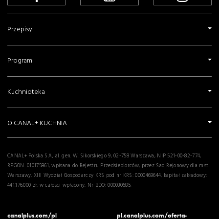
Przepisy
Program
Kuchnioteka
O CANAL+ KUCHNIA
CANAL+ Polska S.A., al. gen. W. Sikorskiego 9, 02-758 Warszawa, NIP 521-00-82-774,
REGON: 010175861, wpisana do Rejestru Przedsiebiorców, przez Sad Rejonowy dla m.st.
Warszawy, XIII Wydział Gospodarczy KRS pod nr KRS: 0000469644, kapitał zakładowy:
441.176.000 zł, w całosci wpłacony, Nr BDO: 000030685.
canalplus.com/pl
pl.canalplus.com/oferta-