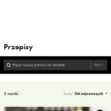
Przepisy
Filtry
Wyniki wyszukiwania
2 wyniki
Sortuj:
Od najnowszych