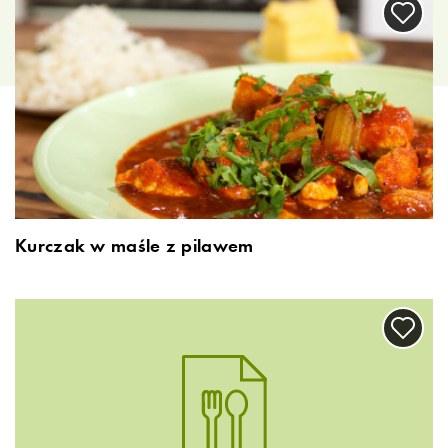
Kurczak w maśle z pilawem