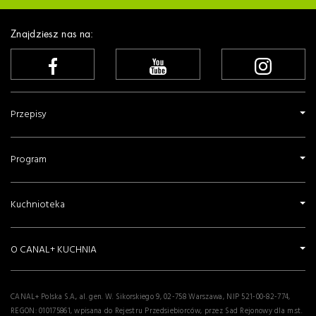
Znajdziesz nas na:
Przepisy
Program
Kuchnioteka
O CANAL+ KUCHNIA
CANAL+ Polska S.A., al. gen. W. Sikorskiego 9, 02-758 Warszawa, NIP 521-00-82-774,
REGON: 010175861, wpisana do Rejestru Przedsiebiorców, przez Sad Rejonowy dla m.st.