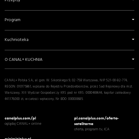
Przepisy
Program
Kuchnioteka
O CANAL+ KUCHNIA
CANAL+ Polska S.A., al. gen. W. Sikorskiego 9, 02-758 Warszawa, NIP 521-00-82-774,
REGON: 010175861, wpisana do Rejestru Przedsiebiorców, przez Sad Rejonowy dla m.st.
Warszawy, XIII Wydział Gospodarczy KRS pod nr KRS: 0000469644, kapitał zakładowy:
441.176.000 zł, w całosci wpłacony, Nr BDO: 000030685.
canalplus.com/pl
pl.canalplus.com/oferta-
oglądaj CANAL+ online
satelitarna
oferta, program tv, ICA
miniminiplus.pl