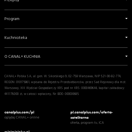
Przepisy
Program
Kuchnioteka
O CANAL+ KUCHNIA
CANAL+ Polska S.A., al. gen. W. Sikorskiego 9, 02-758 Warszawa, NIP 521-00-82-774,
REGON: 010175861, wpisana do Rejestru Przedsiebiorców, przez Sad Rejonowy dla m.st.
Warszawy, XIII Wydział Gospodarczy KRS pod nr KRS: 0000469644, kapitał zakładowy:
441.176.000 zł, w całosci wpłacony, Nr BDO: 000030685.
canalplus.com/pl
pl.canalplus.com/oferta-
oglądaj CANAL+ online
satelitarna
oferta, program tv, ICA
miniminiplus.pl