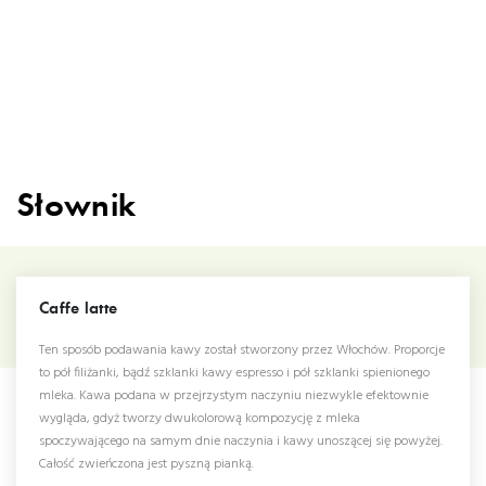
Słownik
Caffe latte
Ten sposób podawania kawy został stworzony przez Włochów. Proporcje
to pół filiżanki, bądź szklanki kawy espresso i pół szklanki spienionego
mleka. Kawa podana w przejrzystym naczyniu niezwykle efektownie
wygląda, gdyż tworzy dwukolorową kompozycję z mleka
spoczywającego na samym dnie naczynia i kawy unoszącej się powyżej.
Całość zwieńczona jest pyszną pianką.