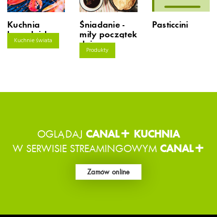
Pasticcini
Kuchnia
Śniadanie -
kanadyjska
miły początek
Kuchnie świata
dnia
Produkty
OGLĄDAJ
CANAL+ KUCHNIA
W SERWISIE STREAMINGOWYM
CANAL+
Zamów online