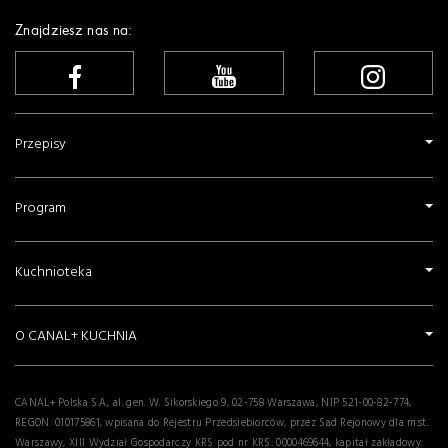
Znajdziesz nas na:
Przepisy
Program
Kuchnioteka
O CANAL+ KUCHNIA
CANAL+ Polska S.A., al. gen. W. Sikorskiego 9, 02-758 Warszawa, NIP 521-00-82-774,
REGON: 010175861, wpisana do Rejestru Przedsiebiorców, przez Sad Rejonowy dla m.st.
Warszawy, XIII Wydział Gospodarczy KRS pod nr KRS: 0000469644, kapitał zakładowy: