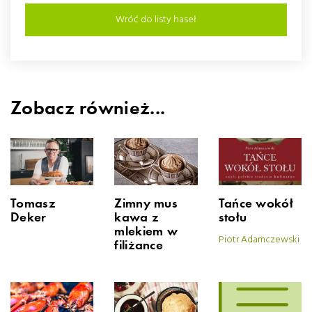
Wróć do listy haseł
Zobacz również...
Tomasz
Zimny mus
Tańce wokół
Deker
kawa z
stołu
mlekiem w
Piotr Adamczewski
filiżance