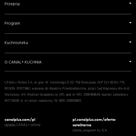
Przepisy
Program
Kuchnioteka
O CANAL+ KUCHNIA
CANAL+ Polska S.A., al. gen. W. Sikorskiego 9, 02-758 Warszawa, NIP 521-00-82-774,
REGON: 010175861, wpisana do Rejestru Przedsiebiorców, przez Sad Rejonowy dla m.st.
Warszawy, XIII Wydział Gospodarczy KRS pod nr KRS: 0000469644, kapitał zakładowy:
441.176.000 zł, w całosci wpłacony, Nr BDO: 000030685.
canalplus.com/pl
pl.canalplus.com/oferta-
oglądaj CANAL+ online
satelitarna
oferta, program tv, ICA