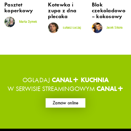
Pasztet
Kotewka i
Blok
koperkowy
zupa z dna
czekoladowo
plecaka
– kokosowy
Marta Dymek
Łukasz Łuczaj
Jacek Sikora
OGLĄDAJ
CANAL+ KUCHNIA
W SERWISIE STREAMINGOWYM
CANAL+
Zamów online