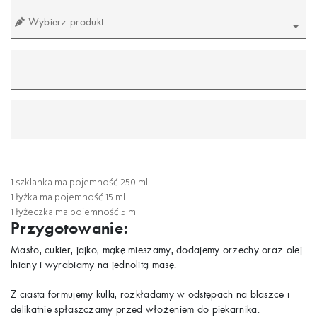
Wybierz produkt
mililitr
gram
łyżeczka
łyżka
szklanka
1 szklanka ma pojemność 250 ml
1 łyżka ma pojemność 15 ml
1 łyżeczka ma pojemność 5 ml
Przygotowanie:
Masło, cukier, jajko, mąkę mieszamy, dodajemy orzechy oraz olej
lniany i wyrabiamy na jednolitą masę.
Z ciasta formujemy kulki, rozkładamy w odstępach na blaszce i
delikatnie spłaszczamy przed włożeniem do piekarnika.