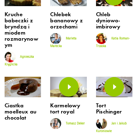
Kruche
Chlebek
Chleb
babeczki z
bananowy z
dyniowo-
bryndzą i
orzechami
imbirowy
miodem
rozmarynow
Marieta
Katia Roman-
ym
Marecka
Trzaska
Agnieszka
Kręglicka
Ciastka
Karmelowy
Tort
moelleux au
tort royal
Pischinger
chocolat
Tomasz Deker
Jan i Jakub
Kuroniowie