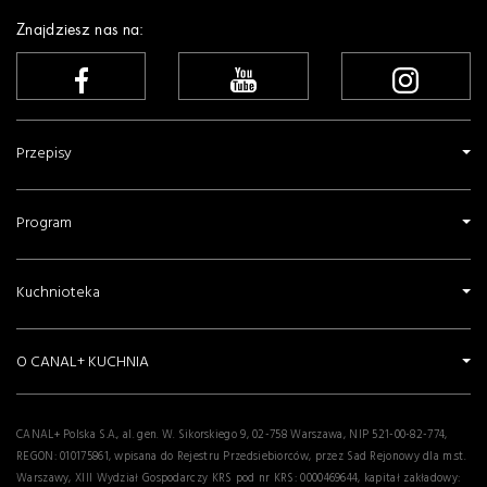
Znajdziesz nas na:
Przepisy
Program
Kuchnioteka
O CANAL+ KUCHNIA
CANAL+ Polska S.A., al. gen. W. Sikorskiego 9, 02-758 Warszawa, NIP 521-00-82-774,
REGON: 010175861, wpisana do Rejestru Przedsiebiorców, przez Sad Rejonowy dla m.st.
Warszawy, XIII Wydział Gospodarczy KRS pod nr KRS: 0000469644, kapitał zakładowy: