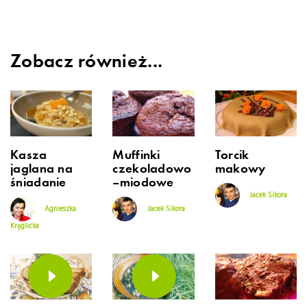
Zobacz również...
Kasza
Muffinki
Torcik
jaglana na
czekoladowo
makowy
śniadanie
–miodowe
Jacek Sikora
Agnieszka
Jacek Sikora
Kręglicka