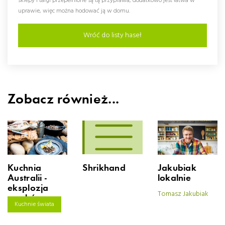
sklepy i targi przepełnione są tą przyprawa, dodatkowo jest łatwa w
uprawie, więc można hodować ją w domu.
Wróć do listy haseł
Zobacz również...
Shrikhand
Kuchnia
Jakubiak
Australii -
lokalnie
eksplozja
Tomasz Jakubiak
smaków
Kuchnie świata