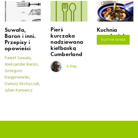
Pierś
Suwała,
Kuchnia
kurczaka
Baron i inni.
marokańska
Kuchnie świata
nadziewana
Przepisy i
kiełbaską
opowieści
Cumberland
Paweł Suwała,
Aleksander Baron,
Si King
Grzegorz
Kwapniewski,
Dariusz Wolszczak,
Julian Karewicz