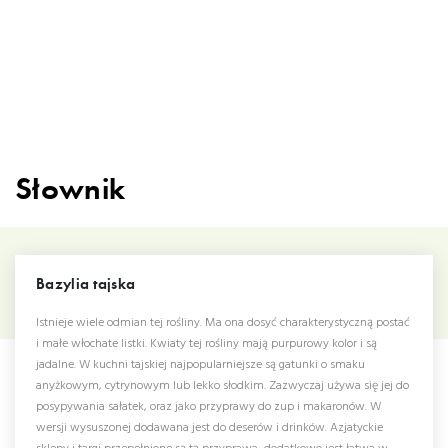
Słownik
Bazylia tajska
Istnieje wiele odmian tej rośliny. Ma ona dosyć charakterystyczną postać
i małe włochate listki. Kwiaty tej rośliny mają purpurowy kolor i są
jadalne. W kuchni tajskiej najpopularniejsze są gatunki o smaku
anyżkowym, cytrynowym lub lekko słodkim. Zazwyczaj używa się jej do
posypywania sałatek, oraz jako przyprawy do zup i makaronów. W
wersji wysuszonej dodawana jest do deserów i drinków. Azjatyckie