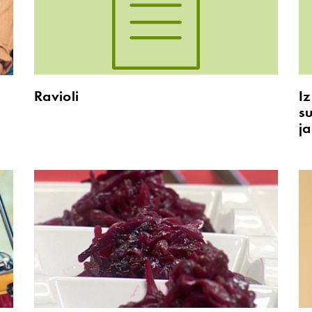
Ravioli
Iz
s
j