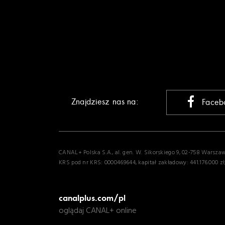
Znajdziesz nas na:
Faceb
CANAL+ Polska S.A., al. gen. W. Sikorskiego 9, 02-758 Warsza
KRS pod nr KRS: 0000469644, kapitał zakładowy: 441.176.000 zł
canalplus.com/pl
oglądaj CANAL+ online