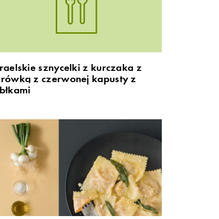
raelskie sznycelki z kurczaka z
urówką z czerwonej kapusty z
abłkami