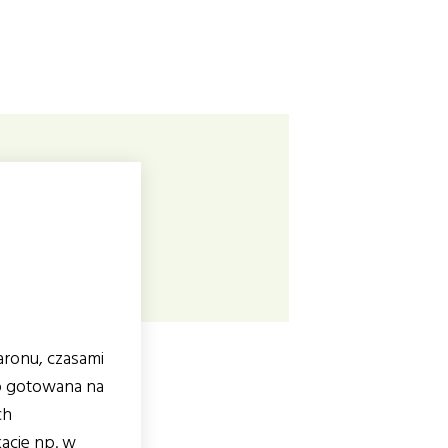
ronu, czasami
o gotowana na
ch
acje np. w