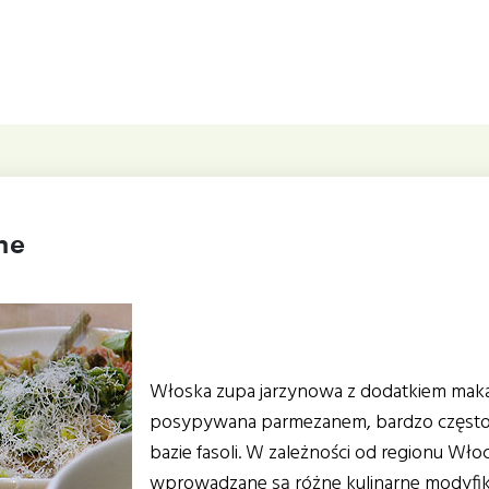
ne
Włoska zupa jarzynowa z dodatkiem maka
posypywana parmezanem, bardzo częst
bazie fasoli. W zależności od regionu Wło
wprowadzane są różne kulinarne modyfik