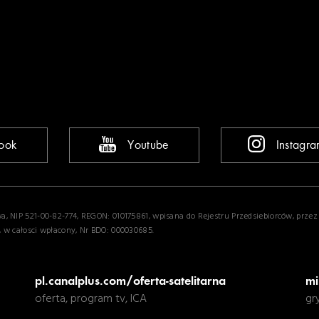
ook
Youtube
Instagr
wa, NIP 521-00-82-774, REGON: 010175861, wpisana do Rejestru Przedsiebiorców, prze
, w całosci wpłacony, Nr BDO: 000030685.
pl.canalplus.com/oferta-satelitarna
mi
oferta, program tv, ICA
gr