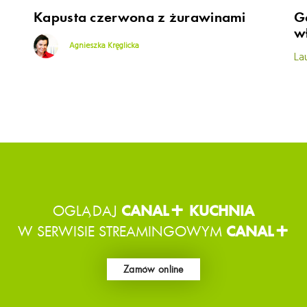
Kapusta czerwona z żurawinami
G
w
Agnieszka Kręglicka
La
OGLĄDAJ
CANAL+ KUCHNIA
W SERWISIE STREAMINGOWYM
CANAL+
Zamów online