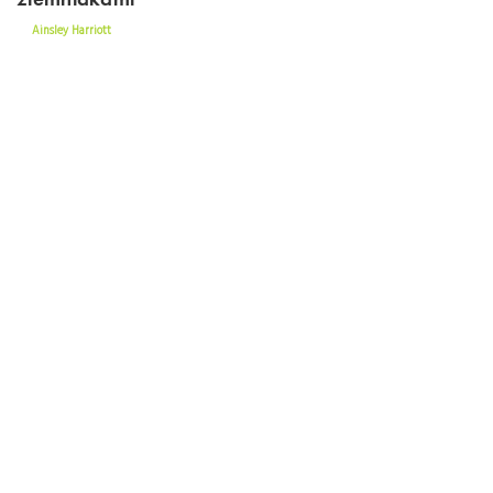
Pikantna zupa z małżami i zapiekanymi
ziemniakami
Ainsley Harriott
Kotlety wieprzowe z kaszanką
Gary Rhodes