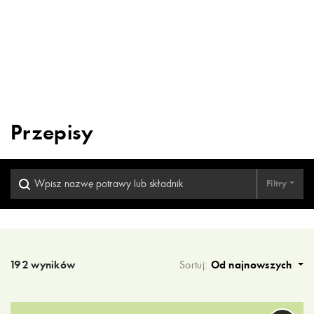
Przepisy
Filtry
Wyniki wyszukiwania
192 wyników
Sortuj:
Od najnowszych