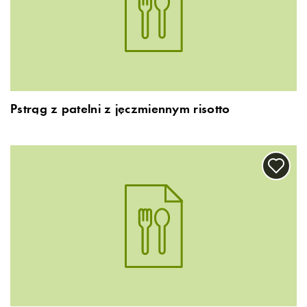
Pstrąg z patelni z jęczmiennym risotto