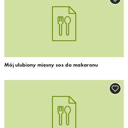
Mój ulubiony mięsny sos do makaronu