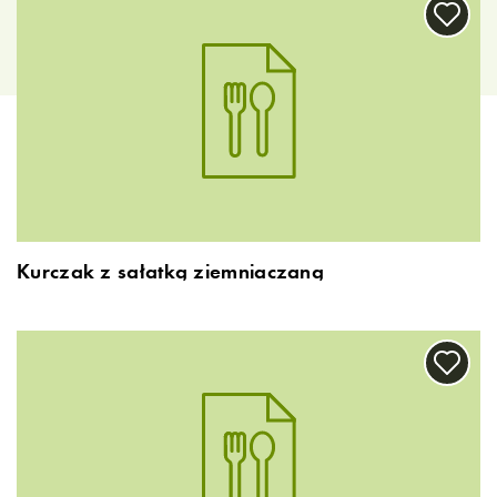
Kurczak z sałatką ziemniaczaną