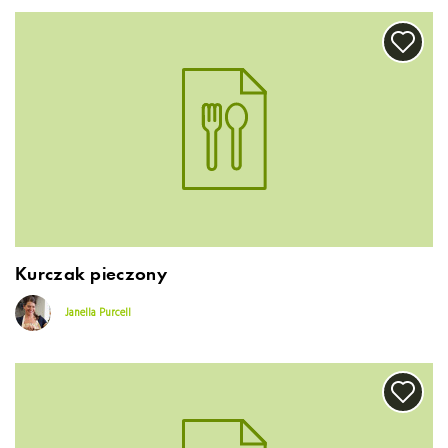
Kurczak pieczony
Janella Purcell