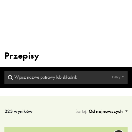
Przepisy
Filtry
Wyniki wyszukiwania
223 wyników
Sortuj:
Od najnowszych