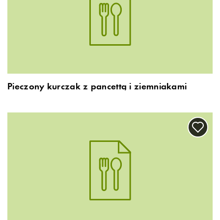
Pieczony kurczak z pancettą i ziemniakami