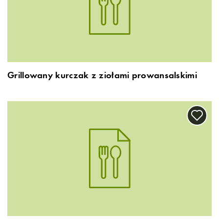
Grillowany kurczak z ziołami prowansalskimi