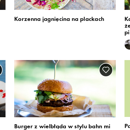
Korzenna jagnięcina na plackach
K
ż
pi
P
Burger z wielbłąda w stylu bahn mi