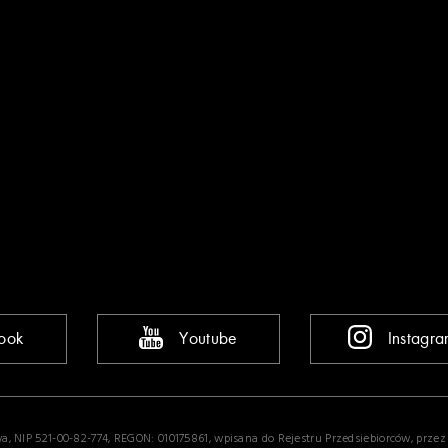
ook
Youtube
Instagr
wa, NIP 521-00-82-774, REGON: 010175861, wpisana do Rejestru Przedsiebiorców, prze