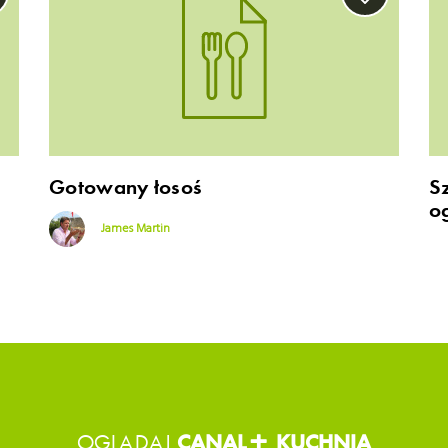
Gotowany łosoś
S
o
James Martin
OGLĄDAJ
CANAL+ KUCHNIA