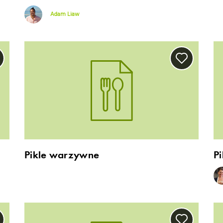
Adam Liaw
Pikle warzywne
Pi