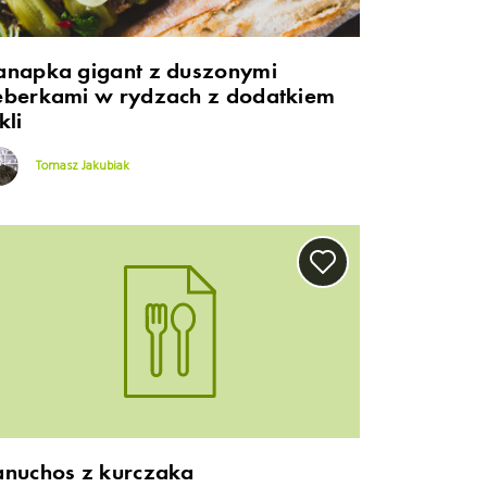
anapka gigant z duszonymi
eberkami w rydzach z dodatkiem
kli
Tomasz Jakubiak
anuchos z kurczaka