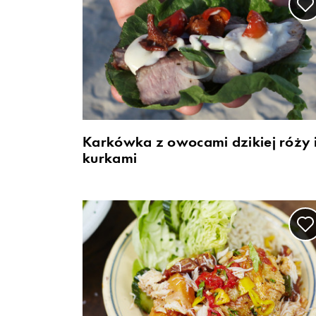
Karkówka z owocami dzikiej róży 
kurkami