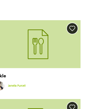
kle
Janella Purcell