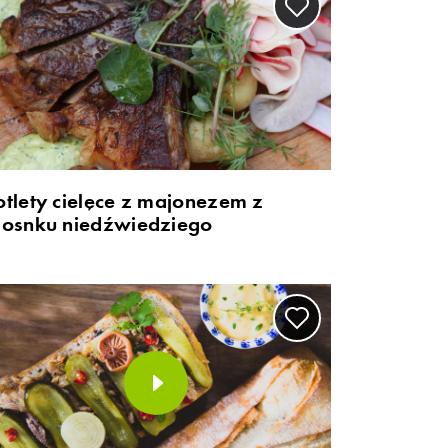
otlety cielęce z majonezem z
zosnku niedźwiedziego