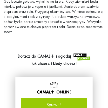
Gdy będzie gotowa, wyjmij ją na talerz. Kiedy ziemniaki będą
miękkie, połącz je z kapustą i jabłkami. Danie dopraw szałwią,
pieprzem oraz solą. Przygotuj aksamitny sos. W misce połącz olej
z bazylią, miód i sok z cytryny. Na bukiet warzywno-owocowy,
połóż łyżką porcje śmietany i kawałki wędzonej ryby. Wszystko
oprósz świeżo mielonym pieprzem i solą. Danie skrop aksamitnym
sosem.
Dołącz do
CANAL+
i oglądaj
jak chcesz i kiedy chcesz!
Sprawdź