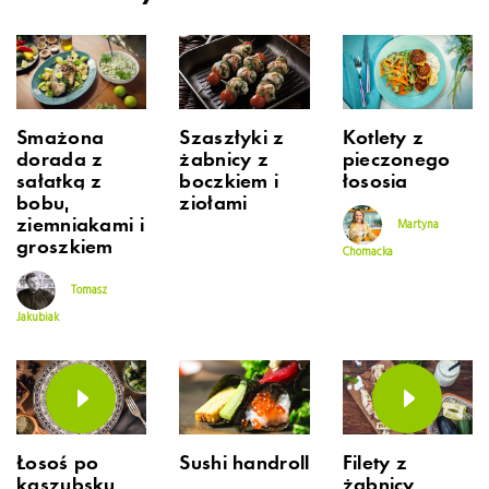
Smażona
Szaszłyki z
Kotlety z
dorada z
żabnicy z
pieczonego
sałatką z
boczkiem i
łososia
bobu,
ziołami
ziemniakami i
Martyna
groszkiem
Chomacka
Tomasz
Jakubiak
Łosoś po
Sushi handroll
Filety z
kaszubsku
żabnicy