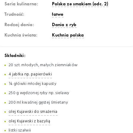
Seria kulinarna:
Polska ze smakiem (odc. 2)
Trudność:
łatwe
Rodzaj dania:
Dania z ryb
Kuchnia świata:
Kuchnia polska
Składniki:
20 szt. młodych, małych ziemniaków
4 jabłka np. papierówki
¼ główki młodej kapusty
250 g wędzonej ryby np. sielawy
200 ml kwaśnej gęstej śmietany
olej Kujawski do smażenia
olej Kujawski z bazylią
listki szałwii