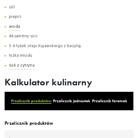
sól
pieprz
woda
Aksamitny sos:
5-6 łyżek oleju Kujawskiego z bazylią
łyżka miodu
sok z cytryny
Kalkulator kulinarny
Przelicznik produktów
Przelicznik jednostek
Przelicznik foremek
Przelicznik produktów