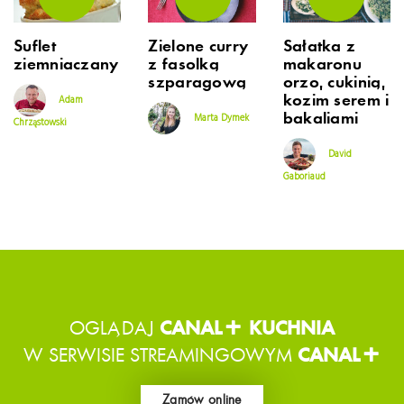
Suflet
Zielone curry
Sałatka z
ziemniaczany
z fasolką
makaronu
szparagową
orzo, cukinią,
kozim serem i
Adam
bakaliami
Marta Dymek
Chrząstowski
David
Gaboriaud
OGLĄDAJ
CANAL+ KUCHNIA
W SERWISIE STREAMINGOWYM
CANAL+
Zamów online