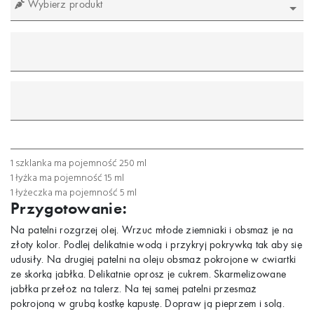
Wybierz produkt
mililitr
gram
łyżeczka
łyżka
szklanka
1 szklanka ma pojemność 250 ml
1 łyżka ma pojemność 15 ml
1 łyżeczka ma pojemność 5 ml
Przygotowanie:
Na patelni rozgrzej olej. Wrzuć młode ziemniaki i obsmaż je na
złoty kolor. Podlej delikatnie wodą i przykryj pokrywką tak aby się
udusiły. Na drugiej patelni na oleju obsmaż pokrojone w ćwiartki
ze skórką jabłka. Delikatnie oprósz je cukrem. Skarmelizowane
jabłka przełóż na talerz. Na tej samej patelni przesmaż
pokrojoną w grubą kostkę kapustę. Dopraw ją pieprzem i solą.