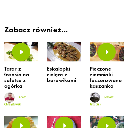
Zobacz również...
Tatar z
Eskalopki
Pieczone
łososia na
cielęce z
ziemniaki
sałatce z
borowikami
faszerowane
ogórka
kaszanką
Adam
Tomasz
Chrząstowski
Jakubiak