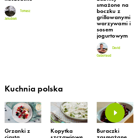
smażone na
boczku z
Tomasz
grillowanymi
Jakubiak
warzywami i
sosem
jogurtowym
David
Gaboriaud
Kuchnia polska
Grzanki z
Kopytka
Buraczki
ciasta
szczawiowe
zasmażane