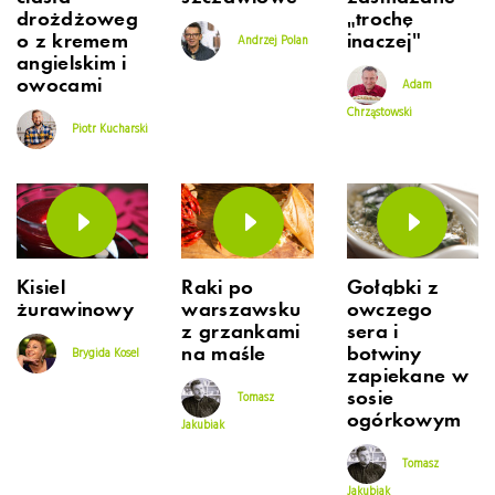
drożdżoweg
„trochę
o z kremem
inaczej”
Andrzej Polan
angielskim i
owocami
Adam
Chrząstowski
Piotr Kucharski
Kisiel
Raki po
Gołąbki z
żurawinowy
warszawsku
owczego
z grzankami
sera i
na maśle
botwiny
Brygida Kosel
zapiekane w
sosie
Tomasz
ogórkowym
Jakubiak
Tomasz
Jakubiak