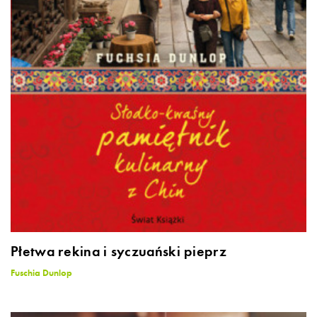
Płetwa rekina i syczuański pieprz
Fuschia Dunlop