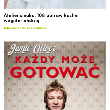
Atelier smaku, 108 potraw kuchni
wegetariańskiej
Jola Słoma i Mirek Trymbulak