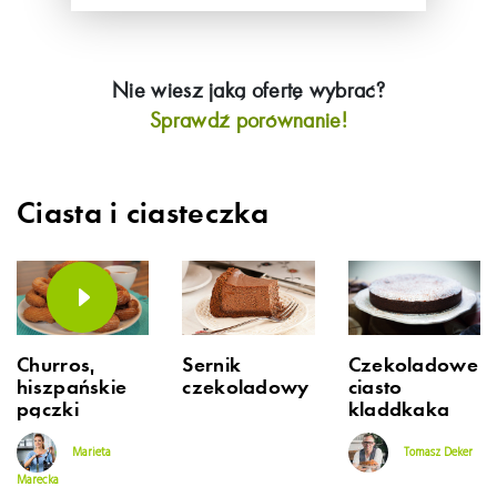
Nie wiesz jaką ofertę wybrać?
Sprawdź porównanie!
Ciasta i ciasteczka
Churros,
Sernik
Czekoladowe
hiszpańskie
czekoladowy
ciasto
pączki
kladdkaka
Marieta
Tomasz Deker
Marecka