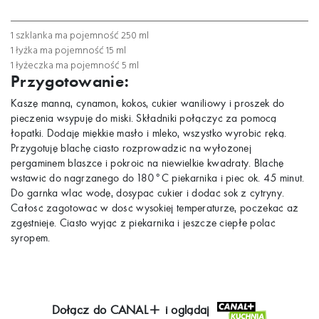
łyżeczka
łyżka
szklanka
1 szklanka ma pojemność 250 ml
1 łyżka ma pojemność 15 ml
1 łyżeczka ma pojemność 5 ml
Przygotowanie:
Kaszę manną, cynamon, kokos, cukier waniliowy i proszek do
pieczenia wsypuję do miski. Składniki połączyć za pomocą
łopatki. Dodaję miękkie masło i mleko, wszystko wyrobić ręką.
Przygotuję blachę ciasto rozprowadzić na wyłożonej
pergaminem blaszce i pokroić na niewielkie kwadraty. Blachę
wstawić do nagrzanego do 180°C piekarnika i piec ok. 45 minut.
Do garnka wlać wodę, dosypać cukier i dodać sok z cytryny.
Całość zagotować w dość wysokiej temperaturze, poczekać aż
zgęstnieje. Ciasto wyjąć z piekarnika i jeszcze ciepłe polać
syropem.
Dołącz do
CANAL+
i oglądaj