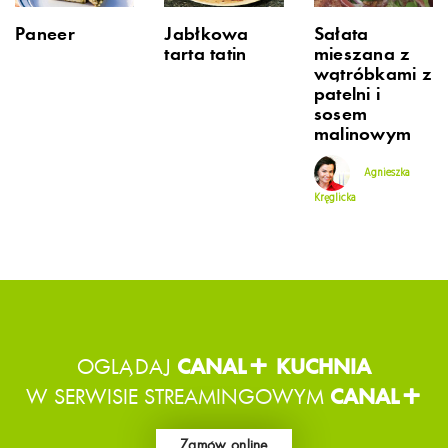
Paneer
Jabłkowa
Sałata
tarta tatin
mieszana z
wątróbkami z
patelni i
sosem
malinowym
Agnieszka
Kręglicka
OGLĄDAJ
CANAL+ KUCHNIA
W SERWISIE STREAMINGOWYM
CANAL+
Zamów online