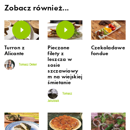
Zobacz również...
Turron z
Pieczone
Czekoladowe
Alicante
filety z
fondue
leszcza w
sosie
Tomasz Deker
szczawiowy
m na wiejskiej
śmietanie
Tomasz
Jakubiak