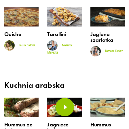
Quiche
Tarallini
Jaglana
szarlotka
Laura Calder
Marieta
Tomasz Deker
Marecka
Kuchnia arabska
Hummus ze
Jagnięce
Hummus