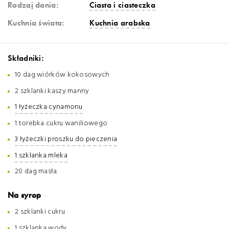
Rodzaj dania:
Ciasta i ciasteczka
Kuchnia świata:
Kuchnia arabska
Składniki:
10 dag wiórków kokosowych
2 szklanki kaszy manny
1 łyżeczka cynamonu
1 torebka cukru waniliowego
3 łyżeczki proszku do pieczenia
1 szklanka mleka
20 dag masła
Na syrop
2 szklanki cukru
1 szklanka wody