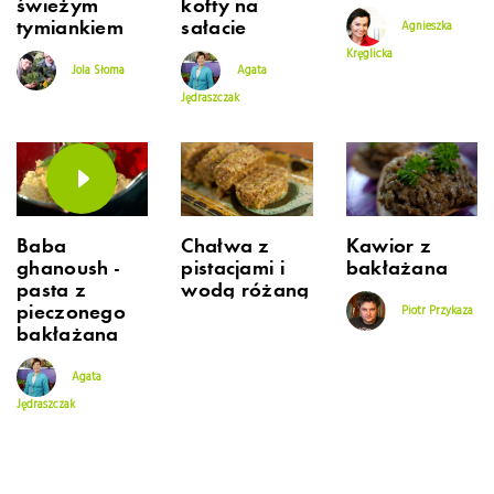
świeżym
kofty na
tymiankiem
sałacie
Agnieszka
Kręglicka
Jola Słoma
Agata
Jędraszczak
Baba
Chałwa z
Kawior z
ghanoush -
pistacjami i
bakłażana
pasta z
wodą różaną
pieczonego
Piotr Przykaza
bakłażana
Agata
Jędraszczak