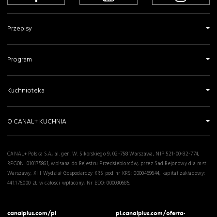
Przepisy
Program
Kuchnioteka
O CANAL+ KUCHNIA
CANAL+ Polska S.A., al. gen. W. Sikorskiego 9, 02-758 Warszawa, NIP 521-00-82-774,
REGON: 010175861, wpisana do Rejestru Przedsiebiorców, przez Sad Rejonowy dla m.st.
Warszawy, XIII Wydział Gospodarczy KRS pod nr KRS: 0000469644, kapitał zakładowy:
441.176.000 zł, w całosci wpłacony, Nr BDO: 000030685.
canalplus.com/pl
pl.canalplus.com/oferta-