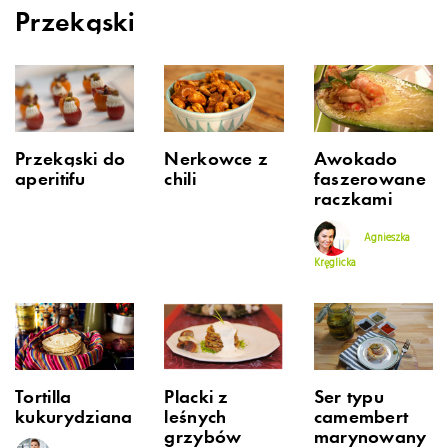
Przekąski
Przekąski do
Nerkowce z
Awokado
aperitifu
chili
faszerowane
raczkami
Agnieszka
Kręglicka
Tortilla
Placki z
Ser typu
kukurydziana
leśnych
camembert
grzybów
marynowany