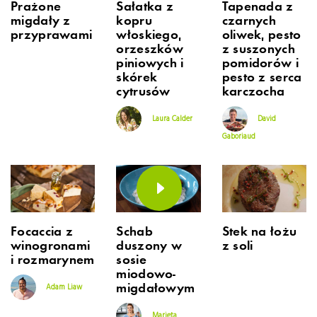
Prażone
Sałatka z
Tapenada z
migdały z
kopru
czarnych
przyprawami
włoskiego,
oliwek, pesto
orzeszków
z suszonych
piniowych i
pomidorów i
skórek
pesto z serca
cytrusów
karczocha
Laura Calder
David
Gaboriaud
Focaccia z
Schab
Stek na łożu
winogronami
duszony w
z soli
i rozmarynem
sosie
miodowo-
migdałowym
Adam Liaw
Marieta