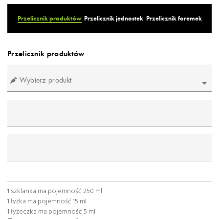
Przelicznik produktów
Przelicznik jednostek
Przelicznik foremek
Przelicznik produktów
Wybierz produkt
mililitr
gram
łyżeczka
łyżka
szklanka
1 szklanka ma pojemność 250 ml
1 łyżka ma pojemność 15 ml
1 łyżeczka ma pojemność 5 ml