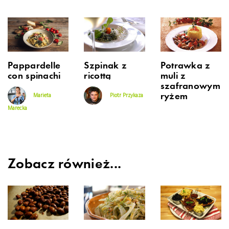
Pappardelle
Szpinak z
Potrawka z
con spinachi
ricottą
muli z
szafranowym
ryżem
Marieta
Piotr Przykaza
Marecka
Zobacz również...