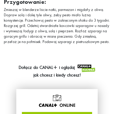
Przygotowanie:
Zmieszaj w blenderze liście natki, parmezan i migdały z oliwą.
Dopraw solą i dolej tyle oliwy, żeby pesto miało luźną
konsystencję. Przechowuj pesto w zakręconym słoiku do 3 tygodni.
Rozgrzej grill. Odetnij stwardniałe końcówki szparagów u nasady
i wymieszaj łodygi z oliwą, solą i pieprzem. Rozłóż szparagi na
gorącym grillu i obracaj w miarę pieczenia. Gdy zmiękną,
przełóż je na półmisek. Podawaj szparagi z pietruszkowym pesto.
Dołącz do
CANAL+
i oglądaj
jak chcesz i kiedy chcesz!