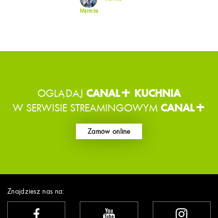
Marecka
OGLĄDAJ
CANAL+ KUCHNIA
W SERWISIE STREAMINGOWYM
CANAL+
Zamów online
Znajdziesz nas na: