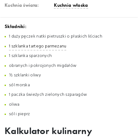
Kuchnia świata:
Kuchnia włoska
Składniki:
1 duży pęczek natki pietruszki o płaskich liściach
1 szklanka tartego parmezanu
1 szklanka sparzonych
obranych i pokrojonych migdałów
½ szklanki oliwy
sól morska
1 paczka świeżych zielonych szparagów
oliwa
sól i pieprz
Kalkulator kulinarny