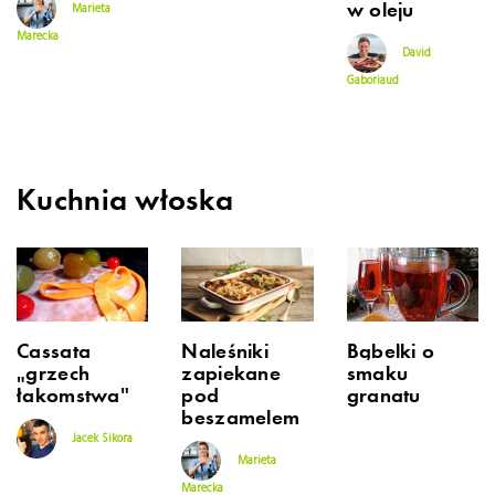
w oleju
Marieta
Marecka
David
Gaboriaud
Kuchnia włoska
Cassata
Naleśniki
Bąbelki o
„grzech
zapiekane
smaku
łakomstwa”
pod
granatu
beszamelem
Jacek Sikora
Marieta
Marecka