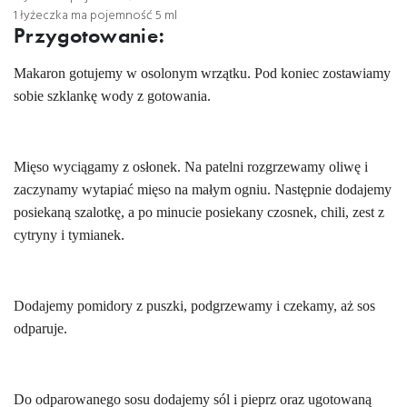
1 łyżeczka ma pojemność 5 ml
Przygotowanie:
Makaron gotuj
emy
w osolonym wrzątku. Pod koniec zostawiam
y
sobie szklank
ę
wody z gotowania.
Mięso wyciągam
y
z osłonek. Na patelni rozgrzewam
y
oliwę i
zaczynam
y
wytapiać mięso na małym ogniu. Następnie dodaj
emy
posiekaną szalotkę
,
a po minucie posiekany czosnek, chili, zest z
cytryny i tymianek.
Dodaj
emy
pomidory z puszki
, podgrzewamy
i czekam
y,
aż
sos
odparuje.
Do odparowanego sosu dodaj
emy
sól i pieprz oraz ugotowaną