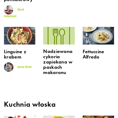
David
Gaboriaud
Nadziewana
Linguine z
Fettuccine
cykoria
krabem
Alfredo
zapiekana w
paskach
Jamie Oliver
makaronu
Kuchnia włoska