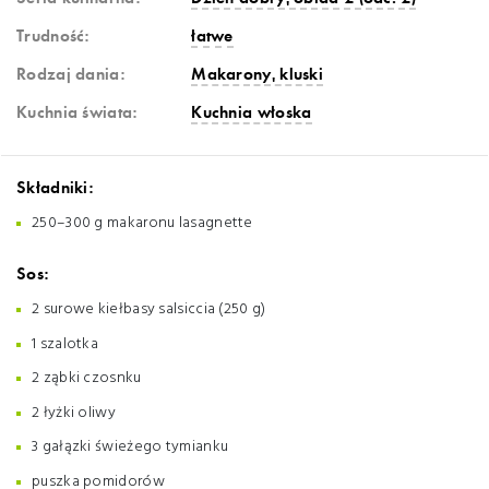
Trudność:
łatwe
Rodzaj dania:
Makarony, kluski
Kuchnia świata:
Kuchnia włoska
Składniki:
250–300 g makaronu lasagnette
Sos:
2 surowe kiełbasy salsiccia (250 g)
1 szalotka
2 ząbki czosnku
2 łyżki oliwy
3 gałązki świeżego tymianku
puszka pomidorów