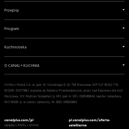
Przepisy
Program
Kuchnioteka
O CANAL+ KUCHNIA
CANAL+ Polska S.A., al. gen. W. Sikorskiego 9, 02-758 Warszawa, NIP 521-00-82-774,
REGON: 010175861, wpisana do Rejestru Przedsiebiorców, przez Sad Rejonowy dla m.st.
Warszawy, XIII Wydział Gospodarczy KRS pod nr KRS: 0000469644, kapitał zakładowy:
441.176.000 zł, w całosci wpłacony, Nr BDO: 000030685.
canalplus.com/pl
pl.canalplus.com/oferta-
oglądaj CANAL+ online
satelitarna