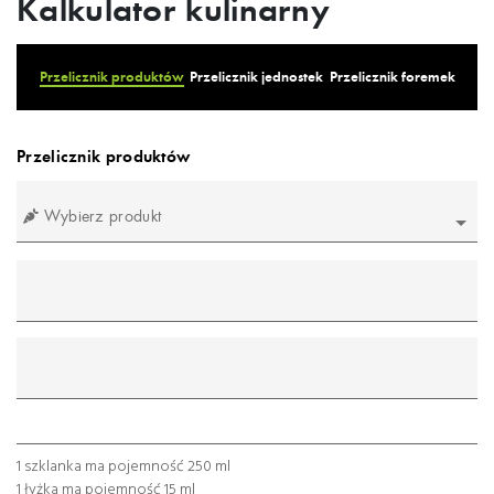
Kalkulator kulinarny
Przelicznik produktów
Przelicznik jednostek
Przelicznik foremek
Przelicznik produktów
Wybierz produkt
mililitr
gram
łyżeczka
łyżka
szklanka
1 szklanka ma pojemność 250 ml
1 łyżka ma pojemność 15 ml