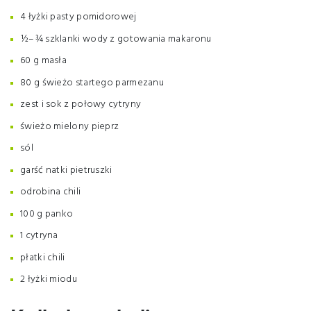
4 łyżki pasty pomidorowej
½–¾ szklanki wody z gotowania makaronu
60 g masła
80 g świeżo startego parmezanu
zest i sok z połowy cytryny
świeżo mielony pieprz
sól
garść natki pietruszki
odrobina chili
100 g panko
1 cytryna
płatki chili
2 łyżki miodu