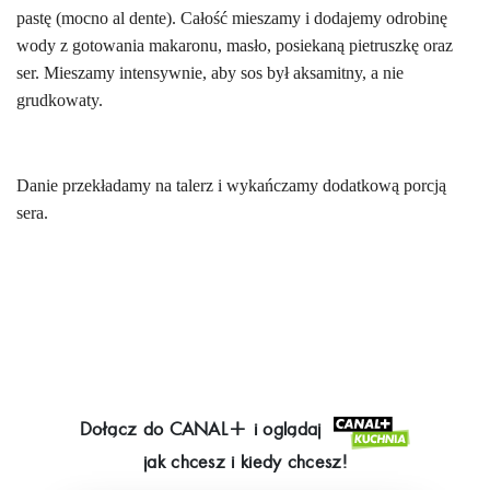
pastę (mocno al dente). Całość mieszam
y
i dodaj
emy
odrobinę
wody z gotowania
makaronu
, masło, posiekaną pietruszkę oraz
ser. Mieszam
y
intensywnie
,
aby sos był aksamitny
,
a nie
grudkowaty.
Danie przekł
a
dam
y
na talerz i wykańczam
y
dodatkową porcją
sera.
Dołącz do
CANAL+
i oglądaj
jak chcesz i kiedy chcesz!