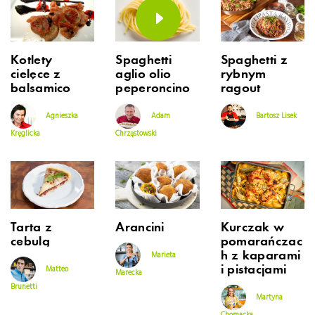
Kotlety
Spaghetti
Spaghetti z
cielęce z
aglio olio
rybnym
balsamico
peperoncino
ragout
Agnieszka
Adam
Bartosz Lisek
Kręglicka
Chrząstowski
Tarta z
Arancini
Kurczak w
cebulą
pomarańczac
h z kaparami
Marieta
i pistacjami
Matteo
Marecka
Brunetti
Martyna