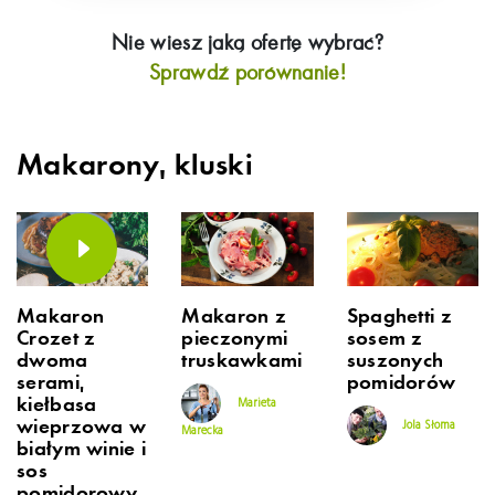
Nie wiesz jaką ofertę wybrać?
Sprawdź porównanie!
Makarony, kluski
Makaron
Makaron z
Spaghetti z
Crozet z
pieczonymi
sosem z
dwoma
truskawkami
suszonych
serami,
pomidorów
kiełbasa
Marieta
wieprzowa w
Jola Słoma
Marecka
białym winie i
sos
pomidorowy