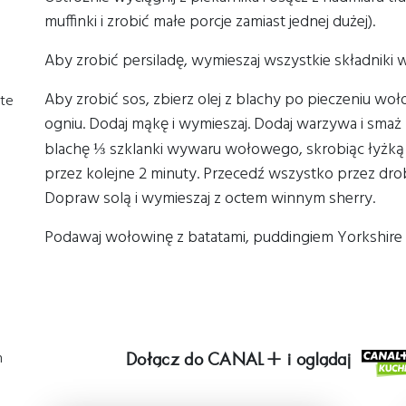
muffinki i zrobić małe porcje zamiast jednej dużej).
Aby zrobić persiladę, wymieszaj wszystkie składniki w
Aby zrobić sos, zbierz olej z blachy po pieczeniu wo
te
ogniu. Dodaj mąkę i wymieszaj. Dodaj warzywa i smaż p
blachę
szklanki wywaru wołowego, skrobiąc łyżką 
⅓
przez kolejne 2 minuty. Przecedź wszystko przez drobne
Dopraw solą i wymieszaj z octem winnym sherry.
Podawaj wołowinę z batatami, puddingiem Yorkshire 
h
Dołącz do
CANAL+
i oglądaj