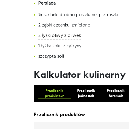
Persilada
¼ szklanki drobno posiekanej pietruszki
2 ząbki czosnku, zmielone
2 łyżki oliwy z oliwek
1 łyżka soku z cytryny
szczypta soli
Kalkulator kulinarny
Przelicznik
Przelicznik
Przelicznik
produktów
jednostek
foremek
Przelicznik produktów