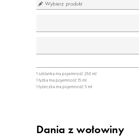
Wybierz produkt
mililitr
gram
łyżeczka
łyżka
szklanka
1 szklanka ma pojemność 250 ml
1 łyżka ma pojemność 15 ml
1 łyżeczka ma pojemność 5 ml
Dania z wołowiny