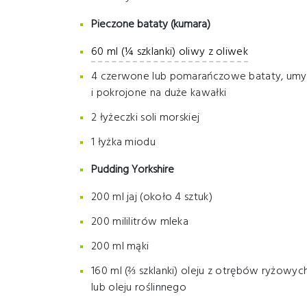
Pieczone bataty (kumara)
60 ml (¼ szklanki) oliwy z oliwek
4 czerwone lub pomarańczowe bataty, umy
i pokrojone na duże kawałki
2 łyżeczki soli morskiej
1 łyżka miodu
Pudding Yorkshire
200 ml jaj (około 4 sztuk)
200 mililitrów mleka
200 ml mąki
160 ml (⅔ szklanki) oleju z otrębów ryżowyc
lub oleju roślinnego