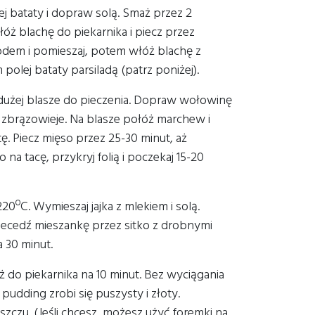
iej bataty i dopraw solą. Smaż przez 2
łóż blachę do piekarnika i piecz przez
odem i pomieszaj, potem włóż blachę z
olej bataty parsiladą (patrz poniżej).
a dużej blasze do pieczenia. Dopraw wołowinę
 zbrązowieje. Na blasze połóż marchew i
ę. Piecz mięso przez 25-30 minut, aż
a tacę, przykryj folią i poczekaj 15-20
20ºC. Wymieszaj jajka z mlekiem i solą.
Przecedź mieszankę przez sitko z drobnymi
 30 minut.
ż do piekarnika na 10 minut. Bez wyciągania
ż pudding zrobi się puszysty i złoty.
uszczu. (Jeśli chcesz, możesz użyć foremki na