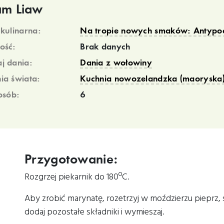
m Liaw
 kulinarna:
Na tropie nowych smaków: Antypod
ość:
Brak danych
j dania:
Dania z wołowiny
ia świata:
Kuchnia nowozelandzka (maoryska
 osób:
6
Przygotowanie:
Rozgrzej piekarnik do 180ºC.
Aby zrobić marynatę, rozetrzyj w moździerzu pieprz, s
dodaj pozostałe składniki i wymieszaj.