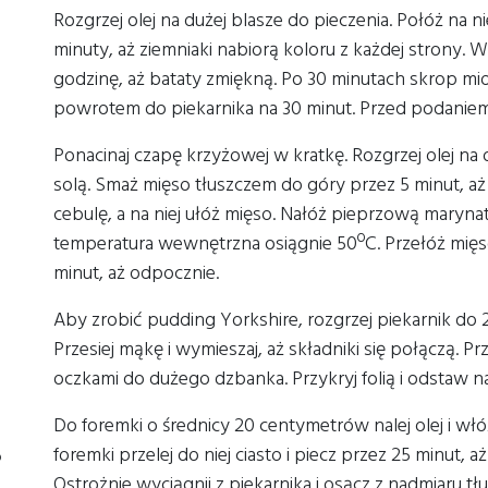
Rozgrzej olej na dużej blasze do pieczenia. Połóż na n
minuty, aż ziemniaki nabiorą koloru z każdej strony. W
godzinę, aż bataty zmiękną. Po 30 minutach skrop mi
powrotem do piekarnika na 30 minut. Przed podaniem p
Ponacinaj czapę krzyżowej w kratkę. Rozgrzej olej n
solą. Smaż mięso tłuszczem do góry przez 5 minut, aż
cebulę, a na niej ułóż mięso. Nałóż pieprzową marynat
temperatura wewnętrzna osiągnie 50ºC. Przełóż mięso n
minut, aż odpocznie.
Aby zrobić pudding Yorkshire, rozgrzej piekarnik do 2
Przesiej mąkę i wymieszaj, aż składniki się połączą. 
oczkami do dużego dzbanka. Przykryj folią i odstaw na
Do foremki o średnicy 20 centymetrów nalej olej i włó
foremki przelej do niej ciasto i piecz przez 25 minut, a
o
Ostrożnie wyciągnij z piekarnika i osącz z nadmiaru tł