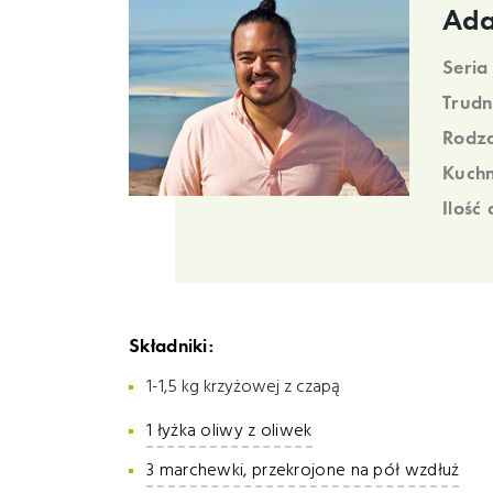
Ada
Seria
Trudn
Rodza
Kuchn
Ilość
Składniki:
1-1,5 kg krzyżowej z czapą
1 łyżka oliwy z oliwek
3 marchewki, przekrojone na pół wzdłuż