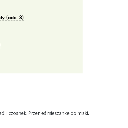
y (odc. 8)
)
ól i czosnek. Przenieś mieszankę do miski,