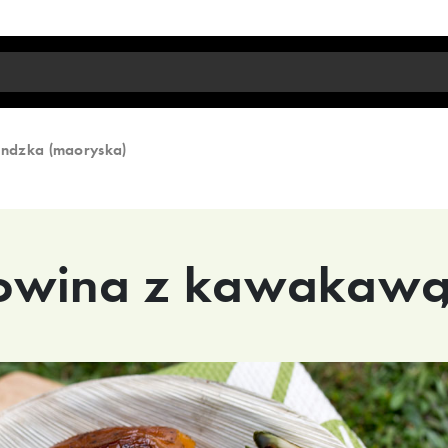
ndzka (maoryska)
łowina z kawakaw