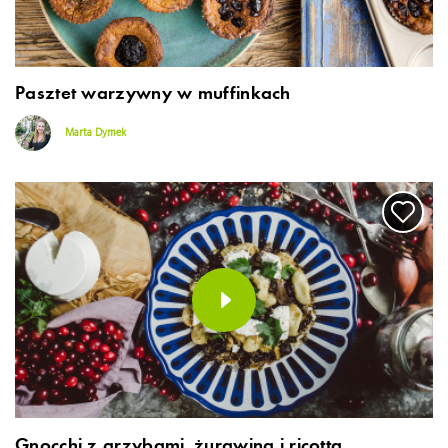
Pasztet warzywny w muffinkach
Marta Dymek
Gnocchi z grzybami, żurawiną i ricottą