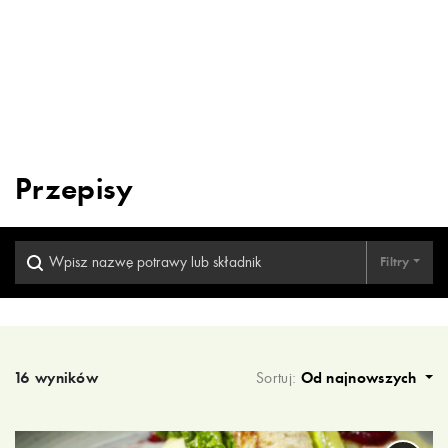
Przepisy
Filtry
Wyniki wyszukiwania
16 wyników
Sortuj:
Od najnowszych