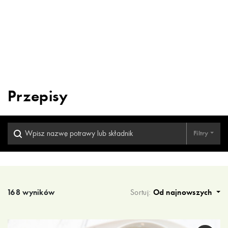
Przepisy
Filtry
Wyniki wyszukiwania
168 wyników
Sortuj:
Od najnowszych