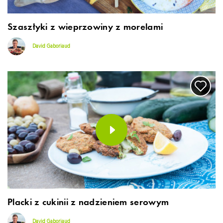
Szaszłyki z wieprzowiny z morelami
David Gaboriaud
Placki z cukinii z nadzieniem serowym
David Gaboriaud