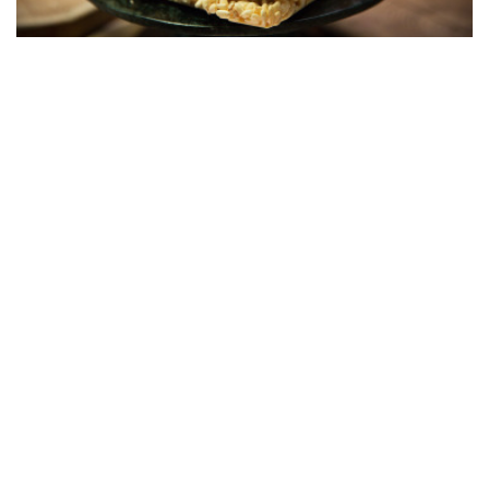
Tort jogurtowy z mandarynkami
Tomasz Deker
Babka kakaowa