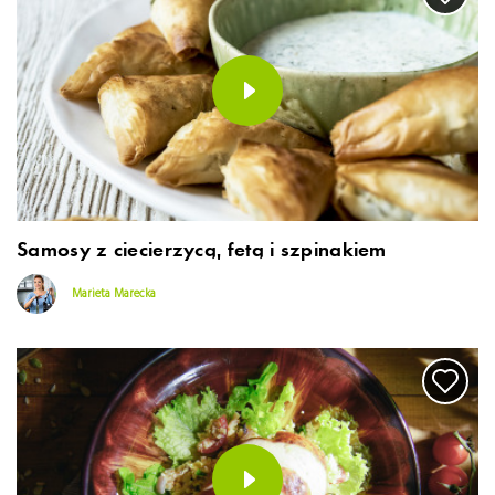
Samosy z ciecierzycą, fetą i szpinakiem
Marieta Marecka