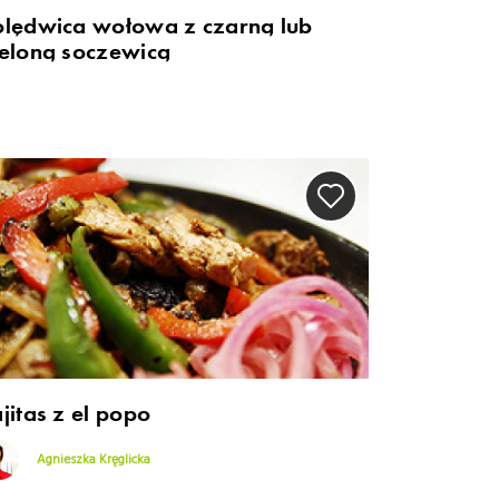
olędwica wołowa z czarną lub
ieloną soczewicą
jitas z el popo
Agnieszka Kręglicka