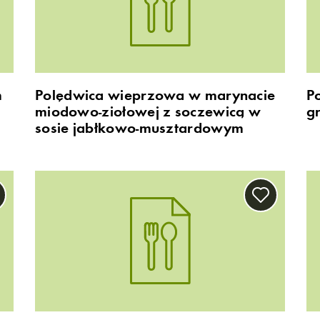
m
Polędwica wieprzowa w marynacie
P
miodowo-ziołowej z soczewicą w
g
sosie jabłkowo-musztardowym