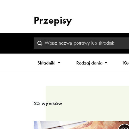
Przepisy
Składniki
Rodzaj dania
Ku
Wyniki wyszukiwania
25 wyników