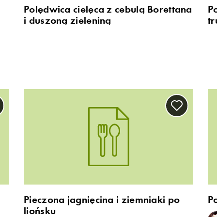
Polędwica cielęca z cebulą Borettana
Po
i duszoną zieleniną
t
Pieczona jagnięcina i ziemniaki po
P
liońsku