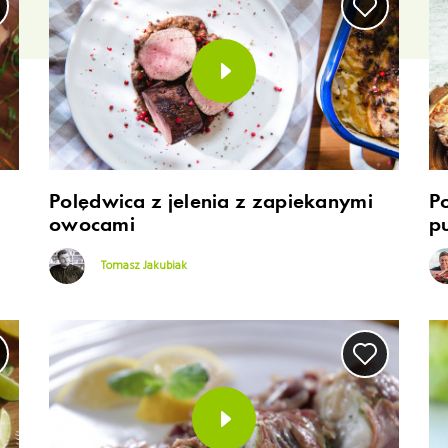
Polędwica z jelenia z zapiekanymi
P
owocami
p
Tomasz Jakubiak