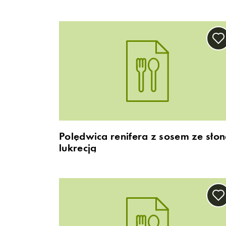
Polędwica renifera z sosem ze sło
lukrecją