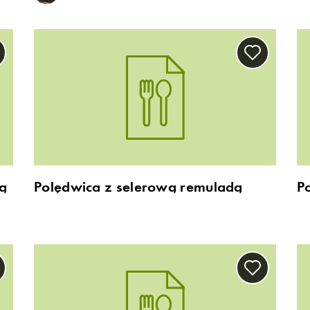
ną
Polędwica z selerową remuladą
P