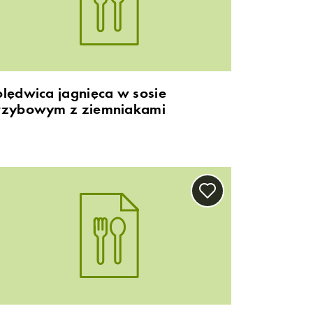
olędwica jagnięca w sosie
rzybowym z ziemniakami