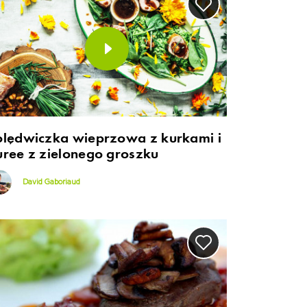
olędwiczka wieprzowa z kurkami i
uree z zielonego groszku
David Gaboriaud