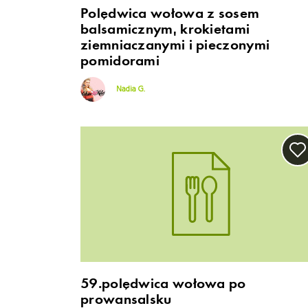
Polędwica wołowa z sosem
balsamicznym, krokietami
ziemniaczanymi i pieczonymi
pomidorami
Nadia G.
59.polędwica wołowa po
prowansalsku