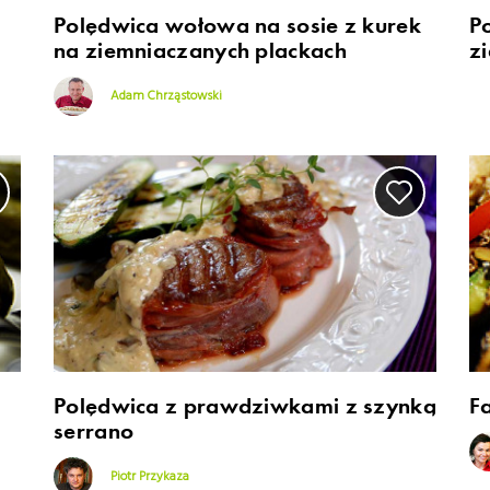
Polędwica wołowa na sosie z kurek
P
na ziemniaczanych plackach
z
Adam Chrząstowski
Polędwica z prawdziwkami z szynką
Fa
serrano
Piotr Przykaza