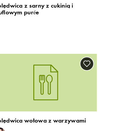
lędwica z sarny z cukinią i
ruflowym purée
olędwica wołowa z warzywami