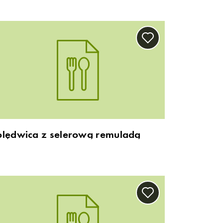
olędwica z selerową remuladą