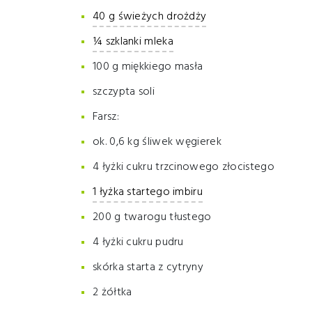
40 g świeżych drożdży
¼ szklanki mleka
100 g miękkiego masła
szczypta soli
Farsz:
ok. 0,6 kg śliwek węgierek
4 łyżki cukru trzcinowego złocistego
1 łyżka startego imbiru
200 g twarogu tłustego
4 łyżki cukru pudru
skórka starta z cytryny
2 żółtka