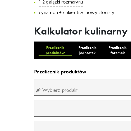
1-2 gałązki rozmarynu
cynamon + cukier trzcinowy złocisty
Kalkulator kulinarny
Przelicznik
Przelicznik
Przelicznik
produktów
jednostek
foremek
Przelicznik produktów
Wybierz produkt
mililitr
gram