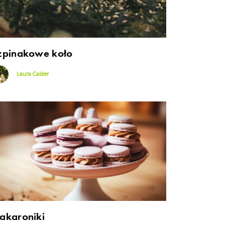
zpinakowe koło
Laura Calder
akaroniki