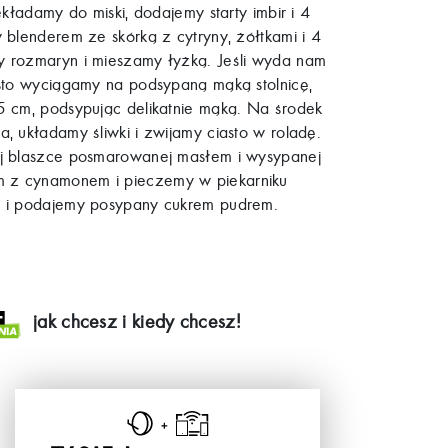
kładamy do miski, dodajemy starty imbir i 4
 blenderem ze skórką z cytryny, żółtkami i 4
y rozmaryn i mieszamy łyżką. Jeśli wyda nam
asto wyciągamy na podsypaną mąką stolnicę,
5 cm, podsypując delikatnie mąką. Na środek
, układamy śliwki i zwijamy ciasto w roladę.
ej blaszce posmarowanej masłem i wysypanej
m z cynamonem i pieczemy w piekarniku
y i podajemy posypany cukrem pudrem.
jak chcesz i kiedy chcesz!