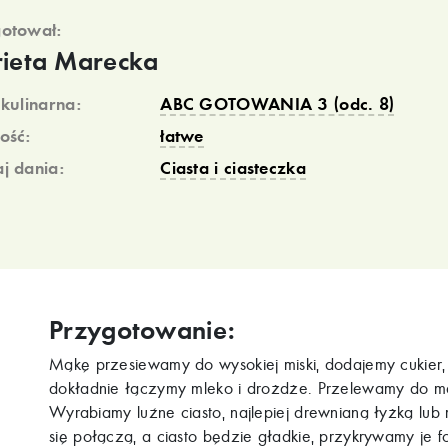
otował:
ieta Marecka
 kulinarna:
ABC GOTOWANIA 3 (odc. 8)
ość:
łatwe
j dania:
Ciasta i ciasteczka
Przygotowanie:
Mąkę przesiewamy do wysokiej miski, dodajemy cukier,
dokładnie łączymy mleko i drożdże. Przelewamy do mąk
Wyrabiamy luźne ciasto, najlepiej drewnianą łyżką lub m
się połączą, a ciasto będzie gładkie, przykrywamy je f