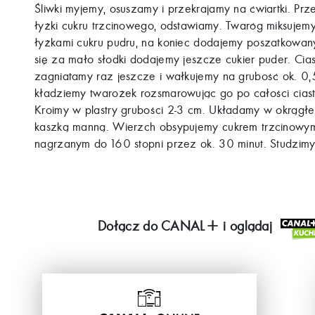
Śliwki myjemy, osuszamy i przekrajamy na ćwiartki. Prze
łyżki cukru trzcinowego, odstawiamy. Twaróg miksujemy
łyżkami cukru pudru, na koniec dodajemy poszatkowan
się za mało słodki dodajemy jeszcze cukier puder. Ci
zagniatamy raz jeszcze i wałkujemy na grubość ok. 0,
kładziemy twarożek rozsmarowując go po całości ciasta
Kroimy w plastry grubości 2-3 cm. Układamy w okrągł
kaszką manną. Wierzch obsypujemy cukrem trzcinowy
nagrzanym do 160 stopni przez ok. 30 minut. Studzim
Dołącz do
CANAL+
i oglądaj