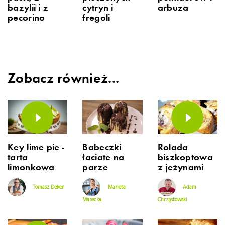
bazylii i z
cytryn i
arbuza
pecorino
fregoli
Zobacz również...
Key lime pie -
Babeczki
Rolada
tarta
łaciate na
biszkoptowa
limonkowa
parze
z jeżynami
Tomasz Deker
Marieta
Adam
Marecka
Chrząstowski