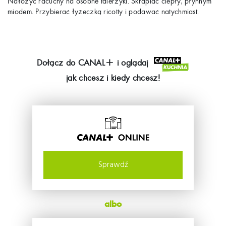
Nałożyć racuchy na osobne talerzyki. Skrapiać ciepły, płynnym
miodem. Przybierać łyżeczką ricotty i podawać natychmiast.
Dołącz do
CANAL+
i oglądaj
jak chcesz i kiedy chcesz!
Sprawdź
albo