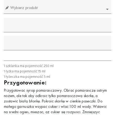
Wybierz produkt
mililitr
gram
łyżeczka
łyżka
szklanka
1 szklanka ma pojemność 250 ml
1 łyżka ma pojemność 15 ml
1 łyżeczka ma pojemność 5 ml
Przygotowanie:
Przygotować syrop pomarańczowy. Obrać pomarańczę ostrym
nożem, ale tak aby odkroić tylko pomarańczową skórkę, a
zostawić białą błonkę. Pokroić skórkę w cienkie paseczki. Do
małego garnuszka wsypać cukier i wlać 100 ml wody. Wstawić
na średni ogień, mieszać, aż cukier się rozpuści. Zmniejszyć