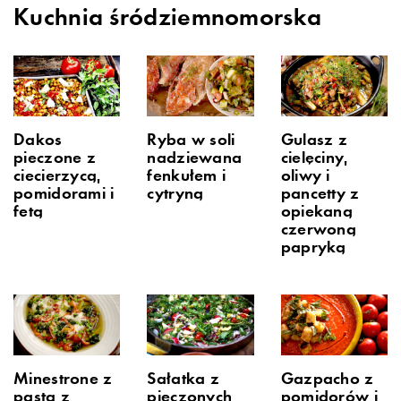
Kuchnia śródziemnomorska
Dakos
Ryba w soli
Gulasz z
pieczone z
nadziewana
cielęciny,
ciecierzycą,
fenkułem i
oliwy i
pomidorami i
cytryną
pancetty z
fetą
opiekaną
czerwoną
papryką
Minestrone z
Sałatka z
Gazpacho z
pastą z
pieczonych
pomidorów i