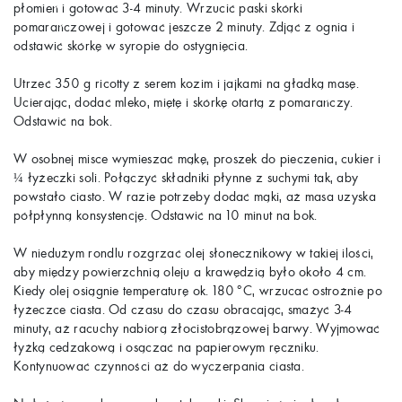
płomień i gotować 3-4 minuty. Wrzucić paski skórki
pomarańczowej i gotować jeszcze 2 minuty. Zdjąć z ognia i
odstawić skórkę w syropie do ostygnięcia.
Utrzeć 350 g ricotty z serem kozim i jajkami na gładką masę.
Ucierając, dodać mleko, miętę i skórkę otartą z pomarańczy.
Odstawić na bok.
W osobnej misce wymieszać mąkę, proszek do pieczenia, cukier i
łyżeczki soli. Połączyć składniki płynne z suchymi tak, aby
¼
powstało ciasto. W razie potrzeby dodać mąki, aż masa uzyska
półpłynną konsystencję. Odstawić na 10 minut na bok.
W niedużym rondlu rozgrzać olej słonecznikowy w takiej ilości,
aby między powierzchnią oleju a krawędzią było około 4 cm.
Kiedy olej osiągnie temperaturę ok. 180°C, wrzucać ostrożnie po
łyżeczce ciasta. Od czasu do czasu obracając, smażyć 3-4
minuty, aż racuchy nabiorą złocistobrązowej barwy. Wyjmować
łyżką cedzakową i osączać na papierowym ręczniku.
Kontynuować czynności aż do wyczerpania ciasta.