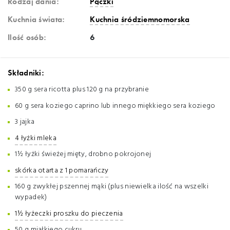
Rodzaj dania:
Pączki
Kuchnia świata:
Kuchnia śródziemnomorska
Ilość osób:
6
Składniki:
350 g sera ricotta plus 120 g na przybranie
60 g sera koziego caprino lub innego miękkiego sera koziego
3 jajka
4 łyżki mleka
1½ łyżki świeżej mięty, drobno pokrojonej
skórka otarta z 1 pomarańczy
160 g zwykłej pszennej mąki (plus niewielka ilość na wszelki
wypadek)
1½ łyżeczki proszku do pieczenia
50 g miałkiego cukru