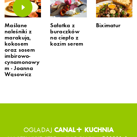
Maślane
Sałatka z
Biximatur
naleśniki z
buraczków
marakują,
na ciepło z
kokosem
kozim serem
oraz sosem
imbirowo-
cynamonowy
m - Joanna
Wąsowicz
OGLĄDAJ
CANAL+ KUCHNIA