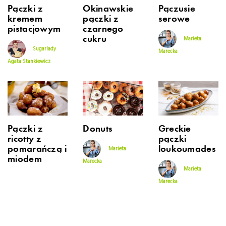
Pączki z
Okinawskie
Pączusie
kremem
pączki z
serowe
pistacjowym
czarnego
cukru
Marieta
Sugarlady
Marecka
Agata Stankiewicz
Pączki z
Donuts
Greckie
ricotty z
pączki
pomarańczą i
loukoumades
Marieta
miodem
Marecka
Marieta
Marecka