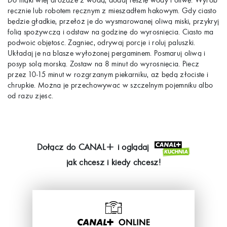
ręcznie lub robotem ręcznym z mieszadłem hakowym. Gdy ciasto
będzie gładkie, przełóż je do wysmarowanej oliwą miski, przykryj
folią spożywczą i odstaw na godzinę do wyrośnięcia. Ciasto ma
podwoić objętość. Zagnieć, odrywaj porcje i roluj paluszki.
Układaj je na blasze wyłożonej pergaminem. Posmaruj oliwą i
posyp solą morską. Zostaw na 8 minut do wyrośnięcia. Piecz
przez 10-15 minut w rozgrzanym piekarniku, aż będą złociste i
chrupkie. Można je przechowywać w szczelnym pojemniku albo
od razu zjeść.
Dołącz do
CANAL+
i oglądaj
jak chcesz i kiedy chcesz!