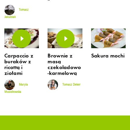
Tomasz
Jakubiak
Carpaccio z
Brownie z
Sakura mochi
buraków z
masą
ricottą i
czekoladowo
ziołami
-karmelową
Maryla
Tomasz Deker
Musidłowska