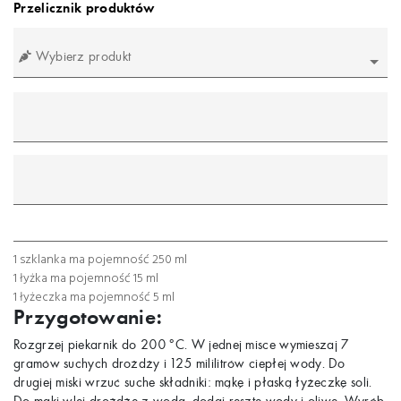
Przelicznik produktów
Wybierz produkt
mililitr
gram
łyżeczka
łyżka
szklanka
1 szklanka ma pojemność 250 ml
1 łyżka ma pojemność 15 ml
1 łyżeczka ma pojemność 5 ml
Przygotowanie:
Rozgrzej piekarnik do 200°C. W jednej misce wymieszaj 7
gramów suchych drożdży i 125 mililitrów ciepłej wody. Do
drugiej miski wrzuć suche składniki: mąkę i płaską łyżeczkę soli.
Do mąki wlej drożdże z wodą, dodaj resztę wody i oliwę. Wyrób