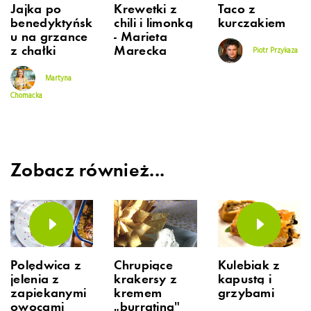
Jajka po
Krewetki z
Taco z
benedyktyńsk
chili i limonką
kurczakiem
u na grzance
- Marieta
z chałki
Marecka
Piotr Przykaza
Martyna
Chomacka
Zobacz również...
Polędwica z
Chrupiące
Kulebiak z
jelenia z
krakersy z
kapustą i
zapiekanymi
kremem
grzybami
owocami
„burratina”