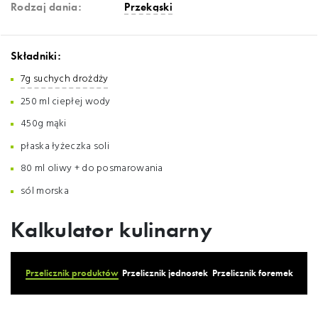
Rodzaj dania:
Przekąski
Składniki:
7g suchych drożdży
250 ml ciepłej wody
450g mąki
płaska łyżeczka soli
80 ml oliwy + do posmarowania
sól morska
Kalkulator kulinarny
Przelicznik produktów
Przelicznik jednostek
Przelicznik foremek