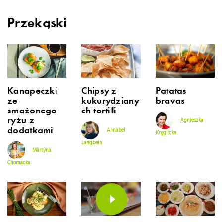
Przekąski
Kanapeczki
Chipsy z
Patatas
ze
kukurydziany
bravas
smażonego
ch tortilli
ryżu z
Agnieszka
dodatkami
Annabel
Kręglicka
Langbein
Martyna
Chomacka