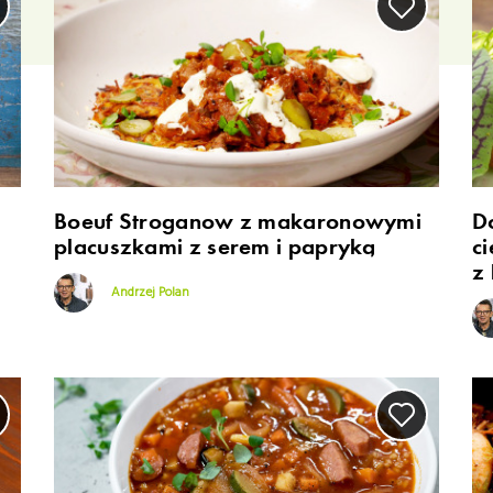
Boeuf Stroganow z makaronowymi
D
placuszkami z serem i papryką
c
z 
Andrzej Polan