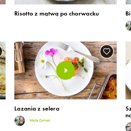
Risotto z mątwą po chorwacku
B
Lazania z selera
S
na
Marta Dymek