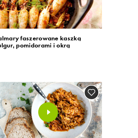
almary faszerowane kaszką
ulgur, pomidorami i okrą