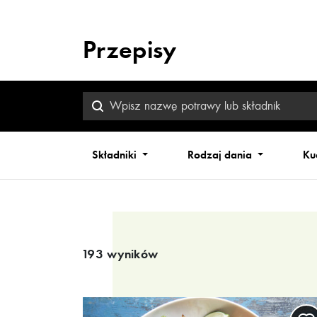
Przepisy
Składniki
Rodzaj dania
Ku
Wyniki wyszukiwania
193 wyników