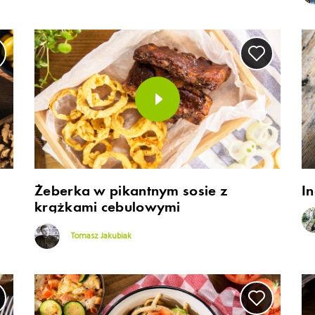
Żeberka w pikantnym sosie z
I
krążkami cebulowymi
Tomasz Jakubiak