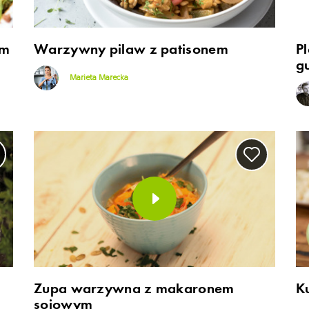
ym
Warzywny pilaw z patisonem
P
g
Marieta Marecka
Zupa warzywna z makaronem
K
sojowym