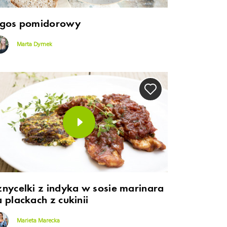
igos pomidorowy
Marta Dymek
znycelki z indyka w sosie marinara
 plackach z cukinii
Marieta Marecka