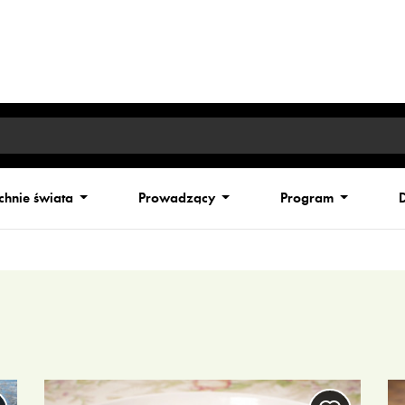
chnie świata
Prowadzący
Program
D