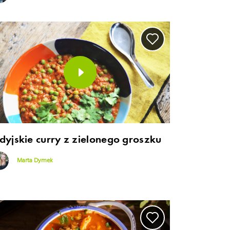
ndyjskie curry z zielonego groszku
Marta Dymek