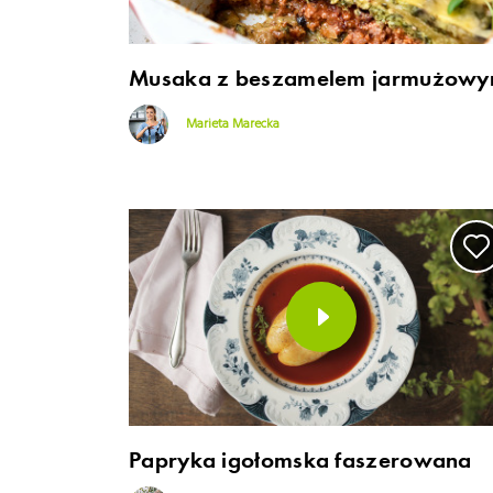
Musaka z beszamelem jarmużow
Marieta Marecka
Papryka igołomska faszerowana