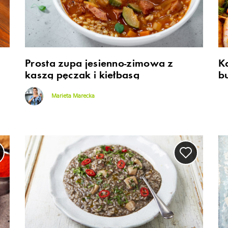
Prosta zupa jesienno-zimowa z
K
kaszą pęczak i kiełbasą
b
Marieta Marecka