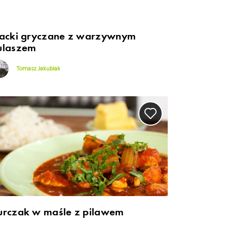
lacki gryczane z warzywnym
ulaszem
Tomasz Jakubiak
urczak w maśle z pilawem