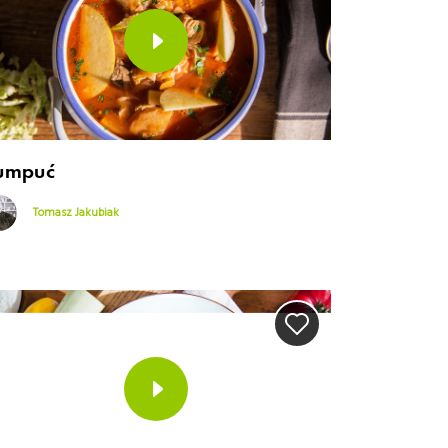
umpuć
Tomasz Jakubiak