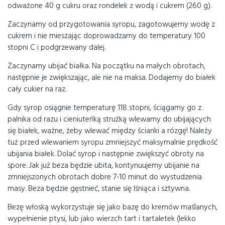
odważone 40 g cukru oraz rondelek z wodą i cukrem (260 g).
Zaczynamy od przygotowania syropu, zagotowujemy wodę z
cukrem i nie mieszając doprowadzamy do temperatury 100
stopni C i podgrzewany dalej.
Zaczynamy ubijać białka. Na początku na małych obrotach,
następnie je zwiększając, ale nie na maksa. Dodajemy do białek
cały cukier na raz.
Gdy syrop osiągnie temperaturę 118 stopni, ściągamy go z
palnika od razu i cieniuteńką strużką wlewamy do ubijających
się białek, ważne, żeby wlewać między ścianki a rózgę! Należy
tuż przed wlewaniem syropu zmniejszyć maksymalnie prędkość
ubijania białek. Dolać syrop i następnie zwiększyć obroty na
spore. Jak już beza będzie ubita, kontynuujemy ubijanie na
zmniejszonych obrotach dobre 7-10 minut do wystudzenia
masy. Beza będzie gęstnieć, stanie się lśniąca i sztywna.
Bezę włoską wykorzystuje się jako bazę do kremów maślanych,
wypełnienie ptysi, lub jako wierzch tart i tartaletek (lekko