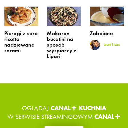
Pierogi z sera
Makaron
Zabaione
ricotta
bucatini na
nadziewane
sposób
Jacek Sikora
serami
wyspiarzy z
Lipari
OGLĄDAJ
CANAL+ KUCHNIA
W SERWISIE STREAMINGOWYM
CANAL+