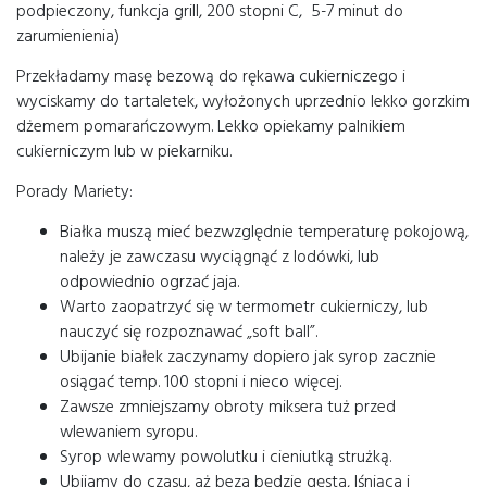
podpieczony, funkcja grill, 200 stopni C, 5-7 minut do
zarumienienia)
Przekładamy masę bezową do rękawa cukierniczego i
wyciskamy do tartaletek, wyłożonych uprzednio lekko gorzkim
dżemem pomarańczowym. Lekko opiekamy palnikiem
cukierniczym lub w piekarniku.
Porady Mariety:
Białka muszą mieć bezwzględnie temperaturę pokojową,
należy je zawczasu wyciągnąć z lodówki, lub
odpowiednio ogrzać jaja.
Warto zaopatrzyć się w termometr cukierniczy, lub
nauczyć się rozpoznawać „soft ball”.
Ubijanie białek zaczynamy dopiero jak syrop zacznie
osiągać temp. 100 stopni i nieco więcej.
Zawsze zmniejszamy obroty miksera tuż przed
wlewaniem syropu.
Syrop wlewamy powolutku i cieniutką strużką.
Ubijamy do czasu, aż beza będzie gęsta, lśniąca i