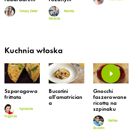
Tomasz Deker
Marieta
Marecka
Kuchnia włoska
Szparagowa
Bucatini
Gnocchi
frittata
all’amatrician
faszerowane
a
ricottą na
szpinaku
Agnieszka
Kręglicka
Matteo
Brunetti