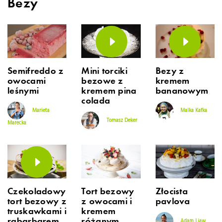
Bezy
Semifreddo z
Mini torciki
Bezy z
owocami
bezowe z
kremem
leśnymi
kremem pina
bananowym
colada
Marieta
Malka Kafka
Tomasz Deker
Marecka
Czekoladowy
Tort bezowy
Złocista
tort bezowy z
z owocami i
pavlova
truskawkami i
kremem
rabarbarem
różanym
Adam Liaw