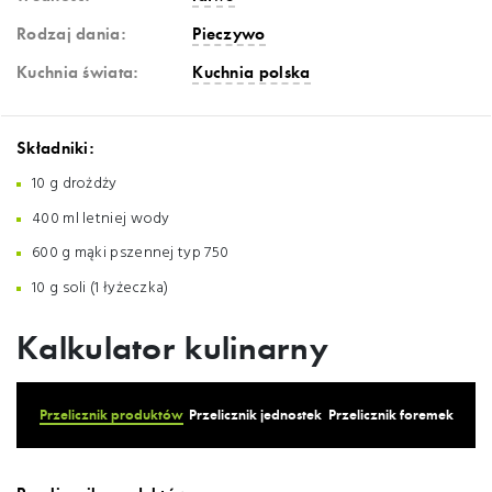
Rodzaj dania:
Pieczywo
Kuchnia świata:
Kuchnia polska
Składniki:
10 g drożdży
400 ml letniej wody
600 g mąki pszennej typ 750
10 g soli (1 łyżeczka)
Kalkulator kulinarny
Przelicznik produktów
Przelicznik jednostek
Przelicznik foremek