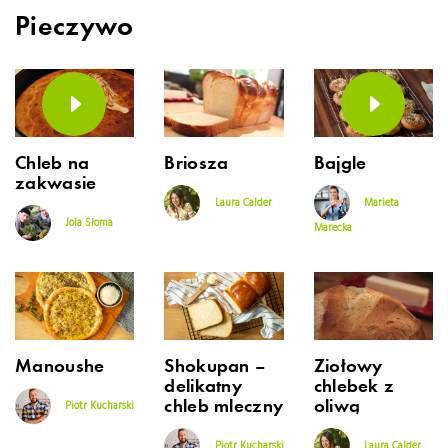
Pieczywo
Chleb na
Briosza
Bajgle
zakwasie
Laura Calder
Marieta
Jola Słoma
Marecka
Manoushe
Shokupan –
Ziołowy
delikatny
chlebek z
chleb mleczny
oliwą
Piotr Kucharski
Piotr Kucharski
Laura Calder