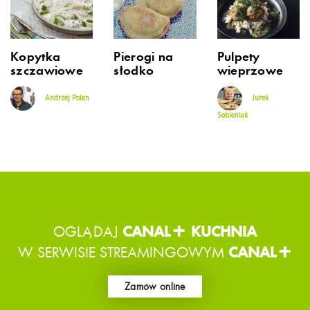
Kopytka
Pierogi na
Pulpety
szczawiowe
słodko
wieprzowe
Andrzej Polan
Jurek
Sobieniak
OGLĄDAJ
CANAL+ KUCHNIA
W SERWISIE STREAMINGOWYM
CANAL+
Zamów online