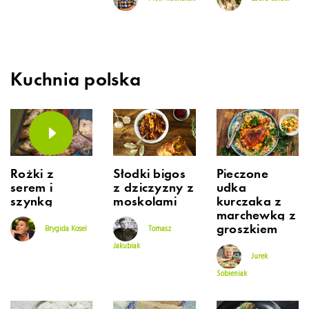
Kuchnia polska
Rożki z
Słodki bigos
Pieczone
serem i
z dziczyzny z
udka
szynką
moskolami
kurczaka z
marchewką z
groszkiem
Brygida Kosel
Tomasz
Jakubiak
Jurek
Sobieniak