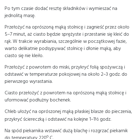
Po tym czasie dodać resztę składników i wymieszać na
jednolitą masę.
Przełożyć na oprószoną mąką stolnicę i zagnieść przez około
5–7 minut, aż ciasto będzie sprężyste i przestanie się kleić do
rąk. W trakcie wyrabiania, szczególnie w początkowej fazie,
warto delikatnie podsypywać stolnicę i dłonie mąką, aby
ciasto się nie kleiło.
Przełożyć z powrotem do miski, przykryć folią spożywczą i
odstawić w temperaturze pokojowej na około 2–3 godz. do
pierwszego wyrastania.
Ciasto przełożyć z powrotem na oprószoną mąką stolnicę i
uformować podłużny bochenek.
Chleb ułożyć na oprószonej mąką płaskiej blasze do pieczenia,
przykryć ściereczką i odstawić na kolejne 1–1
godz.
½
Na spód piekarnika wstawić dużą blachę i rozgrzać piekarnik
do temperatury 220º C.