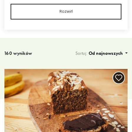
Rozwiń
Wyniki wyszukiwania
160 wyników
Sortuj:
Od najnowszych