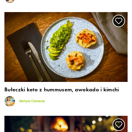
Bułeczki keto z hummusem, awokado i kimchi
Martyna Chomacka