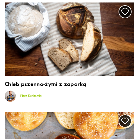
Chleb pszenno-żytni z zaparką
Piotr Kucharski