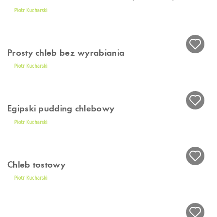
Knyple
Maritozzi – słodkie bułki z bitą śmietaną