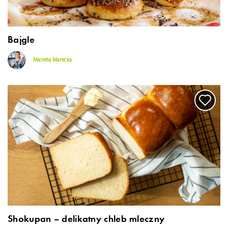
Bajgle
Marieta Marecka
Shokupan – delikatny chleb mleczny