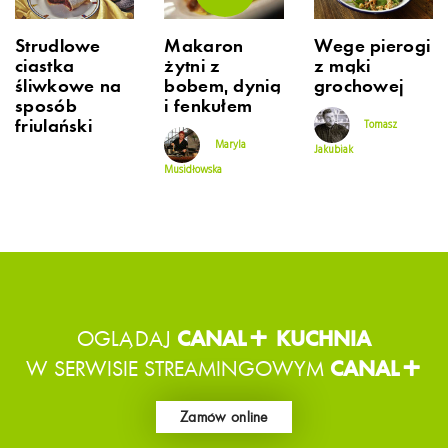
Strudlowe
Makaron
Wege pierogi
ciastka
żytni z
z mąki
śliwkowe na
bobem, dynią
grochowej
sposób
i fenkułem
friulański
Tomasz
Maryla
Jakubiak
Musidłowska
OGLĄDAJ
CANAL+ KUCHNIA
W SERWISIE STREAMINGOWYM
CANAL+
Zamów online