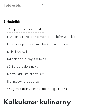
Ilość osób:
4
Składniki:
300 g młodego szpinaku
1 szklanka rozdrobnionych orzechów włoskich
1 szklanka parmezanu albo Grana Padano
12 liści szałwii
1/4 szklanki oliwy z oliwek
sól i pieprz do smaku
1/2 szklanki śmietany 36%
8 plastrów prosciutto
450g makaronu penne lub innego rodzaju
Kalkulator kulinarny