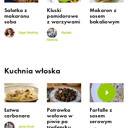
Sałatka z
Kluski
Makaron z
makaronu
pomidorowe
sosem
soba
z warzywami
bakaliowym
Roger Mooking
Marieta
Marecka
Kuchnia włoska
Łatwa
Potrawka
Farfalle z
carbonara
wołowa w
sosem
piwie po
serowym
trydencku
Jamie Oliver