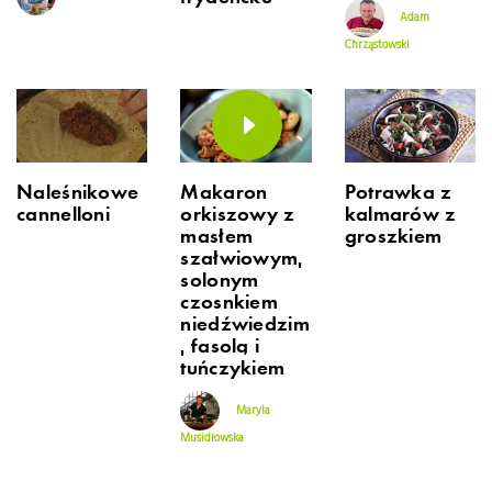
Adam
Chrząstowski
Naleśnikowe
Makaron
Potrawka z
cannelloni
orkiszowy z
kalmarów z
masłem
groszkiem
szałwiowym,
solonym
czosnkiem
niedźwiedzim
, fasolą i
tuńczykiem
Maryla
Musidłowska