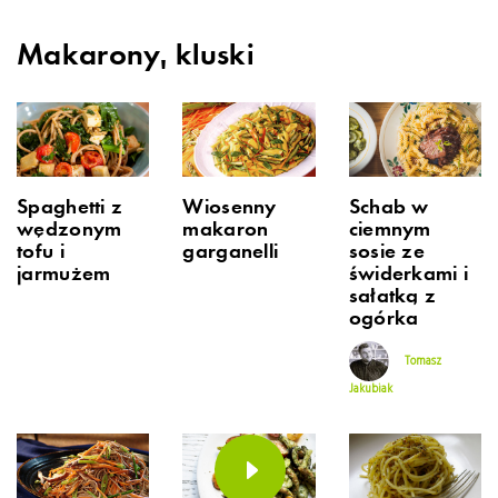
Makarony, kluski
Spaghetti z
Wiosenny
Schab w
wędzonym
makaron
ciemnym
tofu i
garganelli
sosie ze
jarmużem
świderkami i
sałatką z
ogórka
Tomasz
Jakubiak