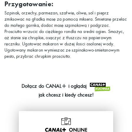
Przygotowanie:
Szpinak, orzechy, parmezan, szałwię, oliwę, sól i pieprz
zmiksować na gładką masę za pomocą miksera. Śmietanę przelać
do małego garnka, dodać masę szpinakową i podgrzać.
Prosciutto wrzucić do ciężkiego rondla na średni ogień. Smażyć,
aż stanie się chrupkie, osączyć z tłuszczu na papierowym
ręczniku. Ugotować makaron w dużej ilości osolonej wody.
Ugotowany makaron wymieszać ze szpinakowo-śmietanowym
pesto, przybrać chrupkim prosciutto.
Dołącz do
CANAL+
i oglądaj
jak chcesz i kiedy chcesz!