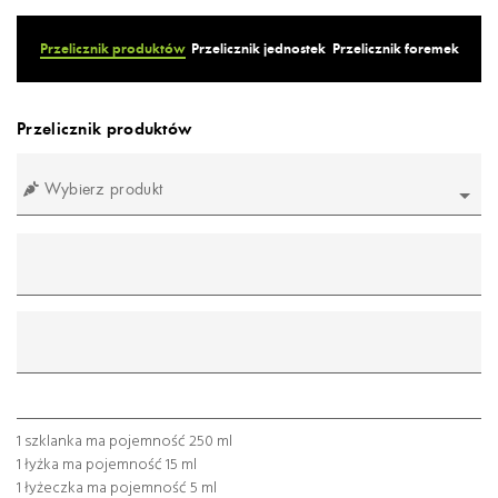
Przelicznik produktów
Przelicznik jednostek
Przelicznik foremek
Przelicznik produktów
Wybierz produkt
mililitr
gram
łyżeczka
łyżka
szklanka
1 szklanka ma pojemność 250 ml
1 łyżka ma pojemność 15 ml
1 łyżeczka ma pojemność 5 ml