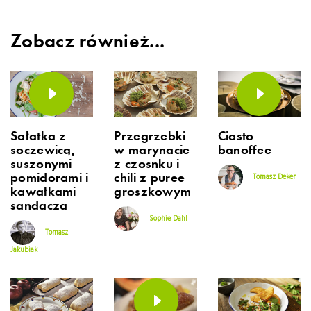
Zobacz również...
Sałatka z
Przegrzebki
Ciasto
soczewicą,
w marynacie
banoffee
suszonymi
z czosnku i
pomidorami i
chili z puree
Tomasz Deker
kawałkami
groszkowym
sandacza
Sophie Dahl
Tomasz
Jakubiak