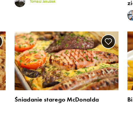
Tomasz Jakubiak
z
Śniadanie starego McDonalda
B