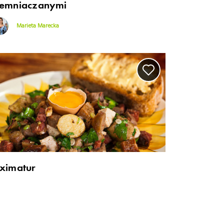
iemniaczanymi
Marieta Marecka
iximatur