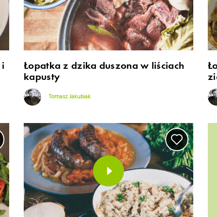
i
Łopatka z dzika duszona w liściach
Ł
kapusty
z
Tomasz Jakubiak