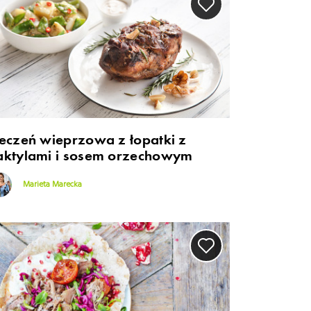
ieczeń wieprzowa z łopatki z
aktylami i sosem orzechowym
Marieta Marecka