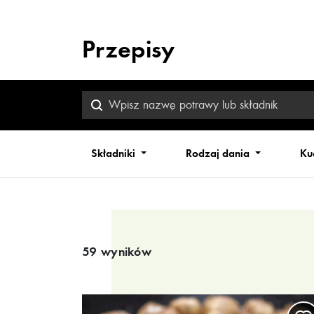
Przepisy
Składniki
Rodzaj dania
Ku
Wyniki wyszukiwania
59 wyników