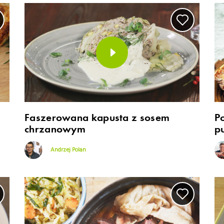
Faszerowana kapusta z sosem
P
chrzanowym
p
Andrzej Polan