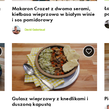
Ł
ą
Makaron Crozet z dwoma serami,
p
kiełbasa wieprzowa w białym winie
i sos pomidorowy
David Gaboriaud
Gulasz wieprzowy z knedlikami i
Pi
duszoną kapustą