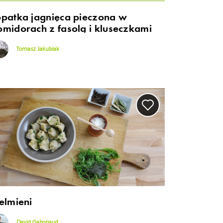
opatka jagnięca pieczona w
omidorach z fasolą i kluseczkami
Tomasz Jakubiak
elmieni
David Gaboriaud