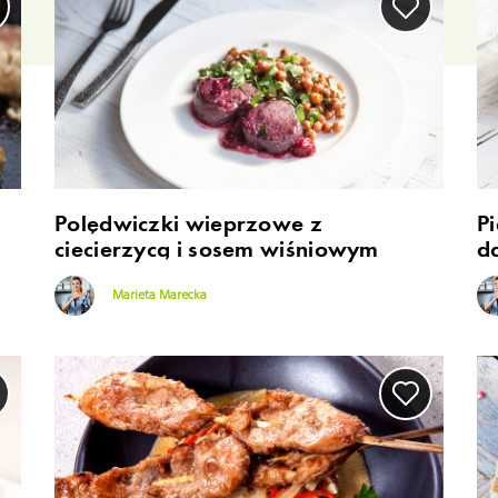
Polędwiczki wieprzowe z
P
ciecierzycą i sosem wiśniowym
d
Marieta Marecka