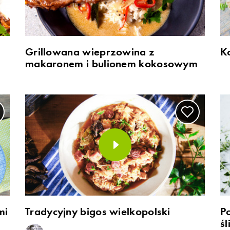
Grillowana wieprzowina z
K
makaronem i bulionem kokosowym
mi
Tradycyjny bigos wielkopolski
Po
śl