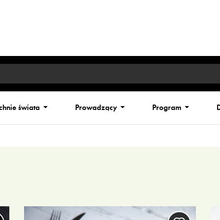
chnie świata
Prowadzący
Program
D