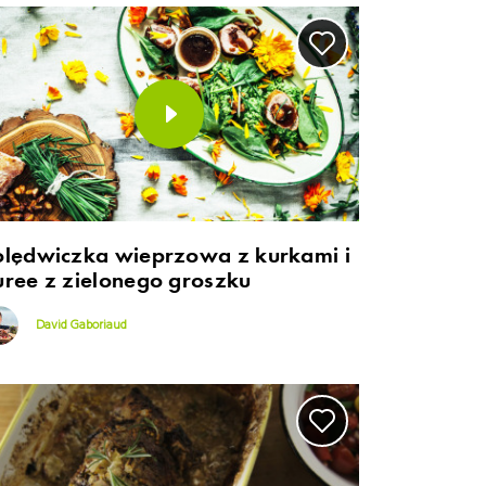
olędwiczka wieprzowa z kurkami i
uree z zielonego groszku
David Gaboriaud