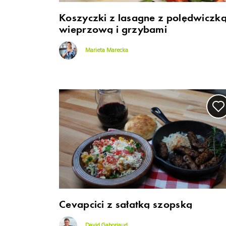
Koszyczki z lasagne z polędwiczk
wieprzową i grzybami
Marieta Marecka
Cevapcici z sałatką szopską
David Gaboriaud