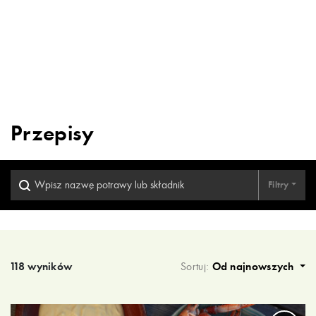
Przepisy
Filtry
Wyniki wyszukiwania
118 wyników
Sortuj:
Od najnowszych