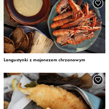
Langustynki z majonezem chrzanowym