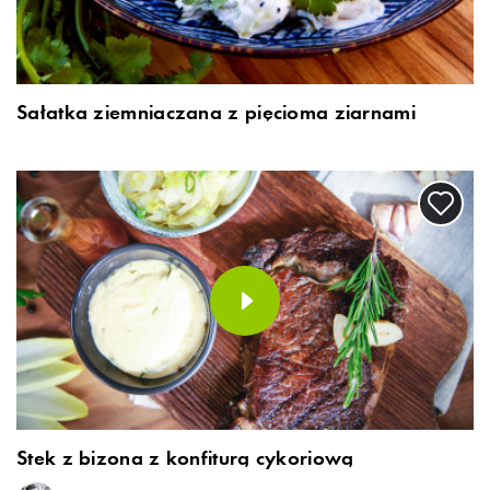
Sałatka ziemniaczana z pięcioma ziarnami
Stek z bizona z konfiturą cykoriową