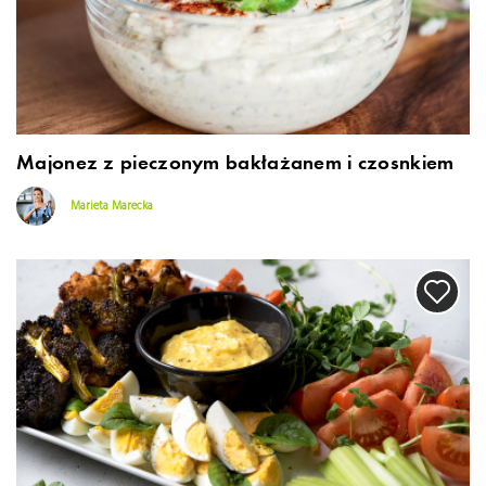
Majonez z pieczonym bakłażanem i czosnkiem
Marieta Marecka