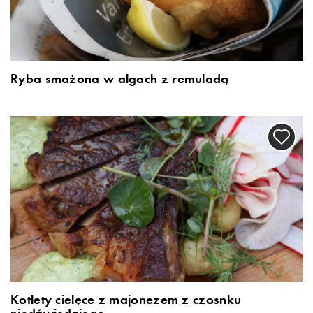
Ryba smażona w algach z remuladą
Kotlety cielęce z majonezem z czosnku