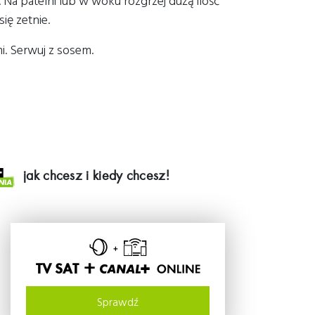
 Na patelni lub w woku rozgrzej dużą ilość
się zetnie.
i. Serwuj z sosem.
jak chcesz i kiedy chcesz!
TV SAT +
Sprawdź