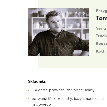
Przyg
Tom
Seria
Trudn
Rodza
Kuchn
Składniki:
3-4 garści porwanej chrupiącej sałaty
porwane liście kolendry, bazylii, naci selera
naciowego