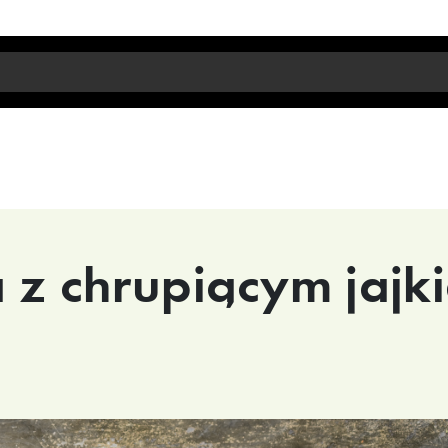
a z chrupiącym jajk