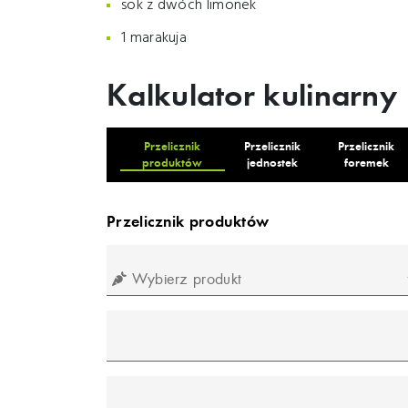
sok z dwóch limonek
1 marakuja
Kalkulator kulinarny
Przelicznik
Przelicznik
Przelicznik
produktów
jednostek
foremek
Przelicznik produktów
Wybierz produkt
mililitr
gram