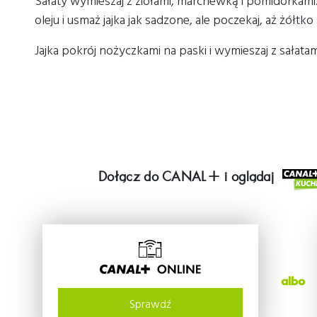
Sałaty wymieszaj z ziołami, marchewką i pomidorkami.
oleju i usmaż jajka jak sadzone, ale poczekaj, aż żółtko 
Jajka pokrój nożyczkami na paski i wymieszaj z sałatam
w
Dołącz do
CANAL+
i oglądaj
albo
Sprawdź