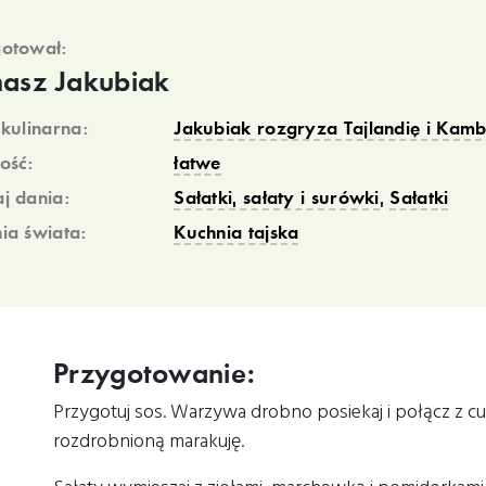
otował:
asz Jakubiak
 kulinarna:
Jakubiak rozgryza Tajlandię i Kamb
ość:
łatwe
j dania:
Sałatki, sałaty i surówki
,
Sałatki
ia świata:
Kuchnia tajska
Przygotowanie:
Przygotuj sos. Warzywa drobno posiekaj i połącz z cuk
rozdrobnioną marakuję.