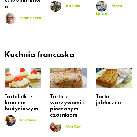
szczypiorkow
a
Jola Słoma
Marieta
Marecka
Sophie Grigson
Kuchnia francuska
Tartaletki z
Tarta z
Tarta
kremem
warzywami i
jabłeczna
budyniowym
pieczonym
czosnkiem
Jacek Sikora
Anna Olson