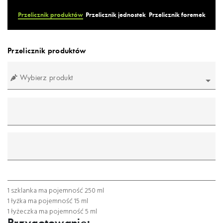
Przelicznik produktów
Przelicznik jednostek
Przelicznik foremek
Przelicznik produktów
Wybierz produkt
mililitr
gram
łyżeczka
łyżka
szklanka
1 szklanka ma pojemność 250 ml
1 łyżka ma pojemność 15 ml
1 łyżeczka ma pojemność 5 ml