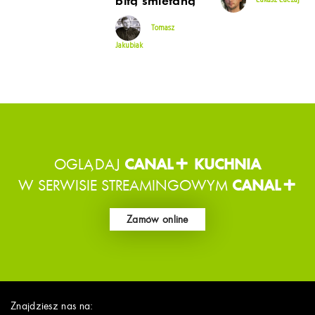
bitą śmietaną
Łukasz Łuczaj
Tomasz
Jakubiak
OGLĄDAJ
CANAL+ KUCHNIA
W SERWISIE STREAMINGOWYM
CANAL+
Zamów online
Znajdziesz nas na: