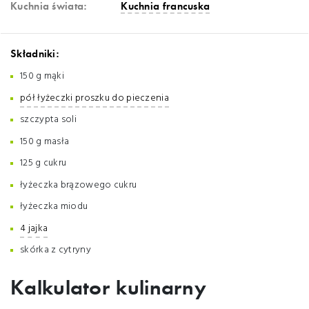
Kuchnia świata:
Kuchnia francuska
Składniki:
150 g mąki
pół łyżeczki proszku do pieczenia
szczypta soli
150 g masła
125 g cukru
łyżeczka brązowego cukru
łyżeczka miodu
4 jajka
skórka z cytryny
Kalkulator kulinarny