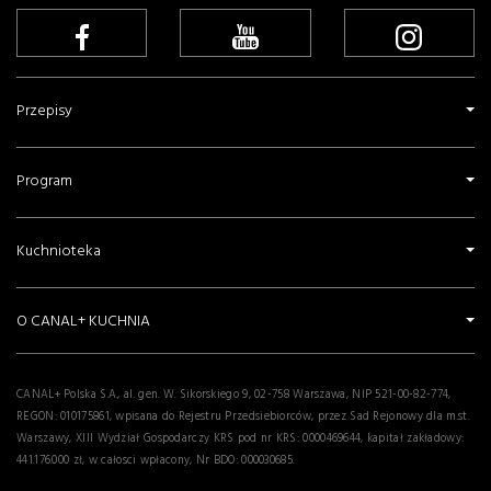
Przepisy
Program
Kuchnioteka
O CANAL+ KUCHNIA
CANAL+ Polska S.A., al. gen. W. Sikorskiego 9, 02-758 Warszawa, NIP 521-00-82-774,
REGON: 010175861, wpisana do Rejestru Przedsiebiorców, przez Sad Rejonowy dla m.st.
Warszawy, XIII Wydział Gospodarczy KRS pod nr KRS: 0000469644, kapitał zakładowy:
441.176.000 zł, w całosci wpłacony, Nr BDO: 000030685.