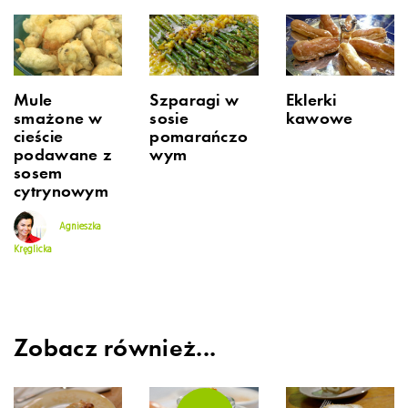
Mule
Szparagi w
Eklerki
smażone w
sosie
kawowe
cieście
pomarańczo
podawane z
wym
sosem
cytrynowym
Agnieszka
Kręglicka
Zobacz również...