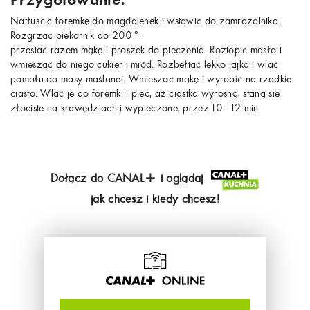
Przygotowanie:
Natłuścić foremkę do magdalenek i wstawić do zamrażalnika.
Rozgrzać piekarnik do 200°.
przesiać razem mąkę i proszek do pieczenia. Roztopić masło i
wmieszać do niego cukier i miód. Rozbełtać lekko jajka i wlać
pomału do masy maślanej. Wmieszać mąkę i wyrobić na rzadkie
ciasto. Wlać je do foremki i piec, aż ciastka wyrosną, staną się
złociste na krawędziach i wypieczone, przez 10 - 12 min.
Dołącz do
CANAL+
i oglądaj
jak chcesz i kiedy chcesz!