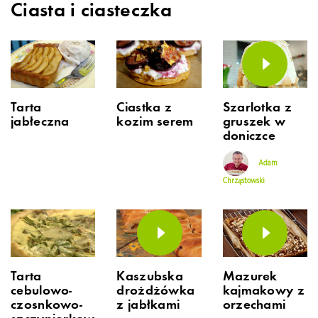
Ciasta i ciasteczka
Tarta
Ciastka z
Szarlotka z
jabłeczna
kozim serem
gruszek w
doniczce
Adam
Chrząstowski
Tarta
Kaszubska
Mazurek
cebulowo-
drożdżówka
kajmakowy z
czosnkowo-
z jabłkami
orzechami