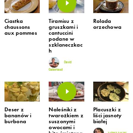
Ciastka
Tiramisu z
Rolada
chaussons
gruszkami i
orzechowa
aux pommes
cantuccini
podane w
szklaneczkac
h
David
Gaboriaud
Deser z
Naleśniki z
Placuszki z
bananów i
twarożkiem z
liści jasnoty
burbona
suszonymi
białej
owocami i