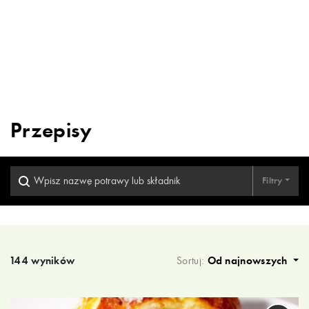
Przepisy
Filtry
Wyniki wyszukiwania
144 wyników
Sortuj:
Od najnowszych