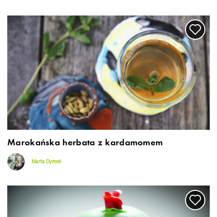
Marokańska herbata z kardamomem
Marta Dymek