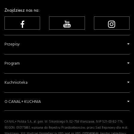
Tomasz Jakubiak
Pudding ryżowy z egzotyczną sałatką
Marieta Marecka
Policzki wołowe w piwie pszenicznym ze skórką
pomarańczową
Marieta Marecka
Ser halloumi z chili, miodem i orzeszkami
Marieta Marecka