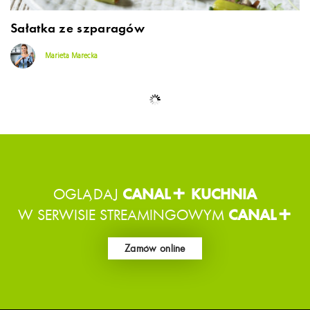
Sałatka ze szparagów
Marieta Marecka
Baklava z patelni z syropem różanym
David Gaboriaud
Mamałyga z mlekiem kokosowym i owocami
David Gaboriaud
Żeberka w pikantnym sosie z krążkami
cebulowymi