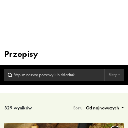
Przepisy
Filtry
Wyniki wyszukiwania
329 wyników
Sortuj:
Od najnowszych