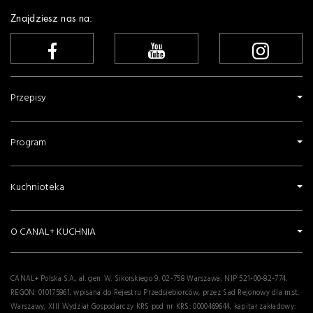
Gumbo z Essex
Smażony jesiotr w palonym maśle i w sosie
chrzanowym
Tomasz Jakubiak
Barszcz z pieczonych buraków z krokietami
Tomasz Jakubiak
Beza o smaku kiwi z kremem bananowym
Tomasz Jakubiak