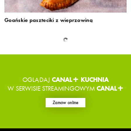
Goańskie paszteciki z wieprzowiną
Nepalskie momo z kurczakiem
Curry rybne z Kerali
Kanapka z klopsikami