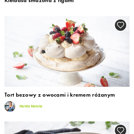
Kiełbasa smażona z figami
Tort bezowy z owocami i kremem różanym
Marieta Marecka