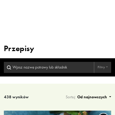
Przepisy
Filtry
Wyniki wyszukiwania
438 wyników
Sortuj:
Od najnowszych