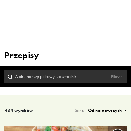
Przepisy
Filtry
Wyniki wyszukiwania
434 wyników
Sortuj:
Od najnowszych