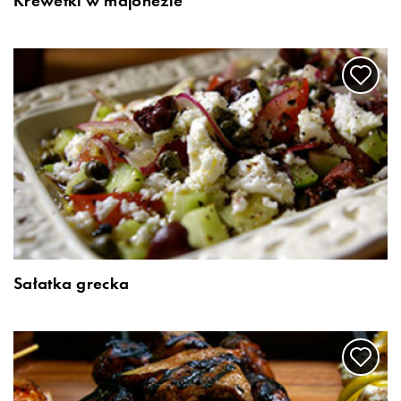
Krewetki w majonezie
Sałatka grecka