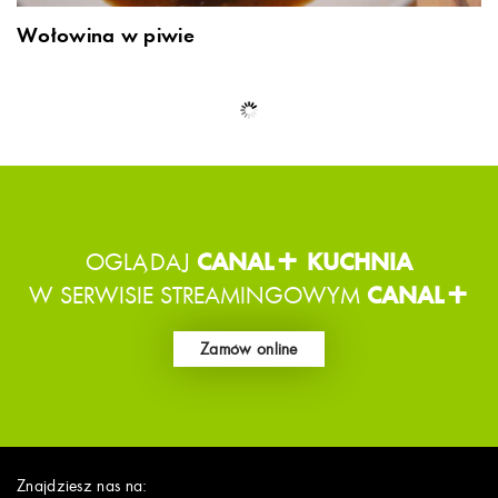
Wołowina w piwie
Pan bagnat
Buraczane pęczotto z suszonymi grzybami i
serem pleśniowym
Tomasz Jakubiak
Duszona łopatka z dzika z cebulkami i pieprzem
podana z kwaśną czerwoną kapustą
Tomasz Jakubiak