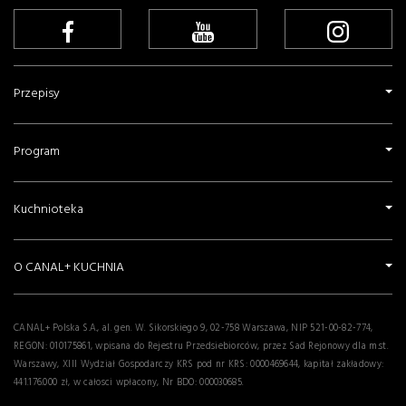
Barszcz z pampuszkami - Aniela Redelbach
Sałatka na ciepło z boczniakami, szynką
parmeńską i jajkiem - Piotr Osiński
Stek z tuńczyka marynowany sokiem
pomarańczowym z czerwonym pieprzem i
egzotyczną sałatką - danie w 15 minut
Lampries