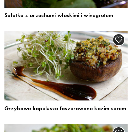
Sałatka z orzechami włoskimi i winegretem
Grzybowe kapelusze faszerowane kozim serem