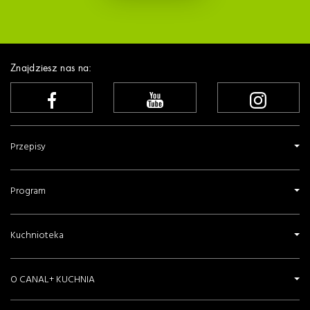
Kurczak barbecue w stylu tandoori
Kanapka z klopsikami
Gumbo z Essex
Curry po gurkhijsku
Risotto z mątwą po chorwacku