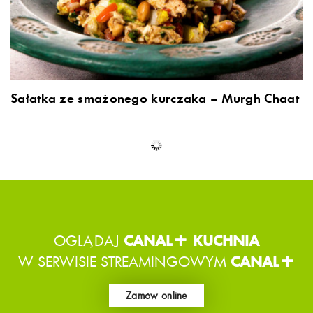
Sałatka ze smażonego kurczaka – Murgh Chaat
Grillowana wieprzowina z makaronem i
bulionem kokosowym
5-minutowe curry z kurczaka