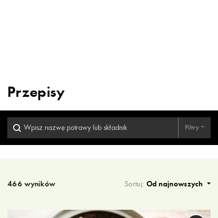
Przepisy
Filtry
Wyniki wyszukiwania
466 wyników
Sortuj:
Od najnowszych