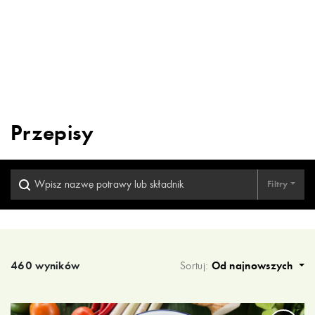
Przepisy
Filtry
Wyniki wyszukiwania
460 wyników
Sortuj:
Od najnowszych