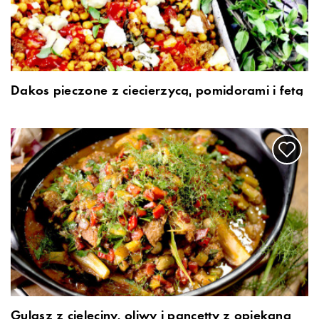
Dakos pieczone z ciecierzycą, pomidorami i fetą
Gulasz z cielęciny, oliwy i pancetty z opiekaną