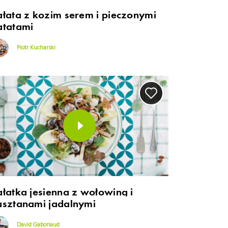
ałata z kozim serem i pieczonymi
atatami
Piotr Kucharski
ałatka jesienna z wołowiną i
asztanami jadalnymi
David Gaboriaud