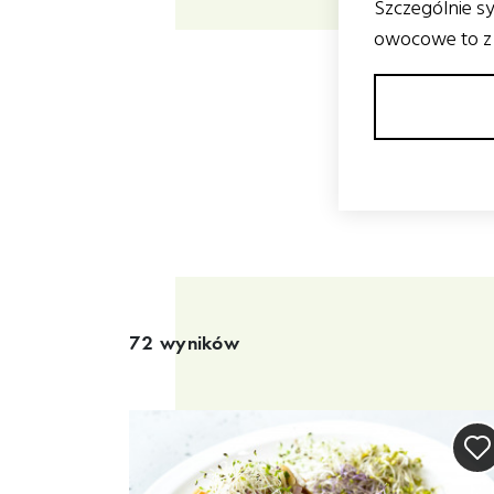
Szczególnie sy
owocowe to z 
Wyniki wyszukiwania
72 wyników