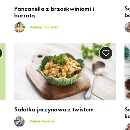
S
Panzanella z brzoskwiniami i
b
burratą
Martyna Chomacka
Sałatka jarzynowa z twistem
S
k
Marieta Marecka