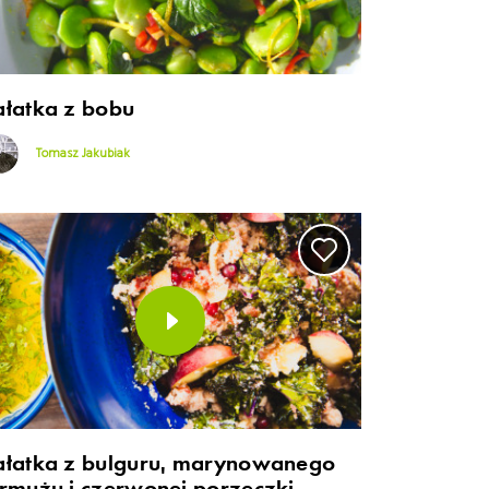
ałatka z bobu
Tomasz Jakubiak
ałatka z bulguru, marynowanego
armużu i czerwonej porzeczki