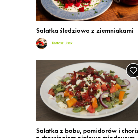
Sałatka śledziowa z ziemniakami
Bartosz Lisek
Sałatka z bobu, pomidorów i chori
z dressingiem ziołowo-miodowym