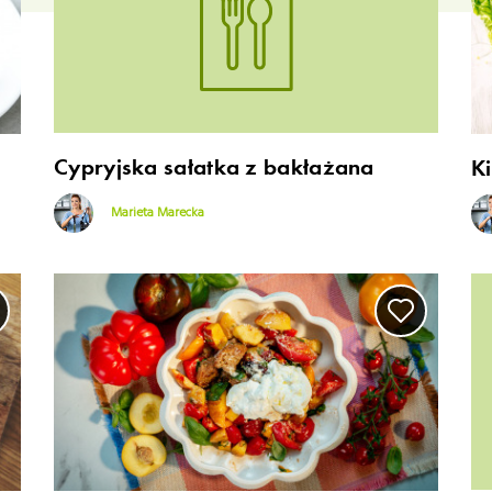
Cypryjska sałatka z bakłażana
Ki
Marieta Marecka