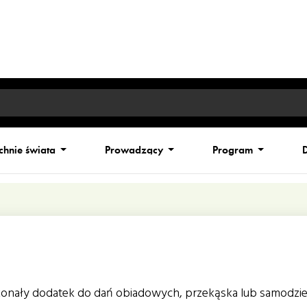
chnie świata
Prowadzący
Program
D
skonały dodatek do dań obiadowych, przekąska lub samodzie