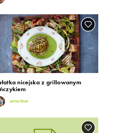
ałatka nicejska z grillowanym
uńczykiem
Jamie Oliver