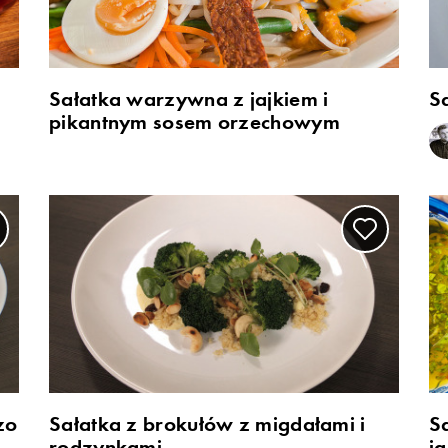
Sałatka warzywna z jajkiem i
S
pikantnym sosem orzechowym
zo
Sałatka z brokułów z migdałami i
S
rodzynkami
j