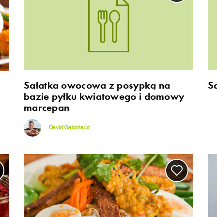
Sałatka owocowa z posypką na
S
bazie pyłku kwiatowego i domowy
marcepan
David Gaboriaud