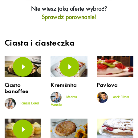
Nie wiesz jaką ofertę wybrać?
Sprawdź porównanie!
Ciasta i ciasteczka
Ciasto
Kremśnita
Pavlova
banoffee
Marieta
Jacek Sikora
Tomasz Deker
Marecka