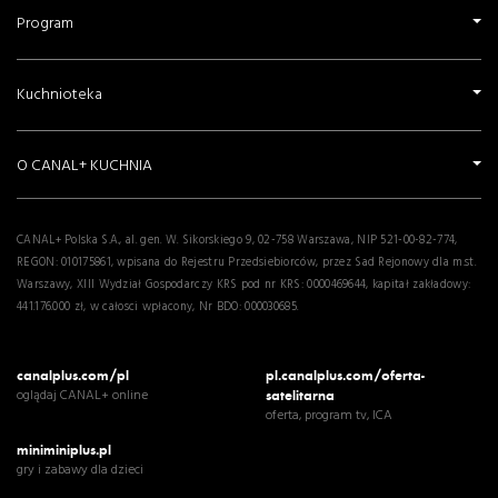
Program
Kuchnioteka
O CANAL+ KUCHNIA
CANAL+ Polska S.A., al. gen. W. Sikorskiego 9, 02-758 Warszawa, NIP 521-00-82-774,
REGON: 010175861, wpisana do Rejestru Przedsiebiorców, przez Sad Rejonowy dla m.st.
Warszawy, XIII Wydział Gospodarczy KRS pod nr KRS: 0000469644, kapitał zakładowy:
441.176.000 zł, w całosci wpłacony, Nr BDO: 000030685.
canalplus.com/pl
pl.canalplus.com/oferta-
oglądaj CANAL+ online
satelitarna
oferta, program tv, ICA
miniminiplus.pl
gry i zabawy dla dzieci