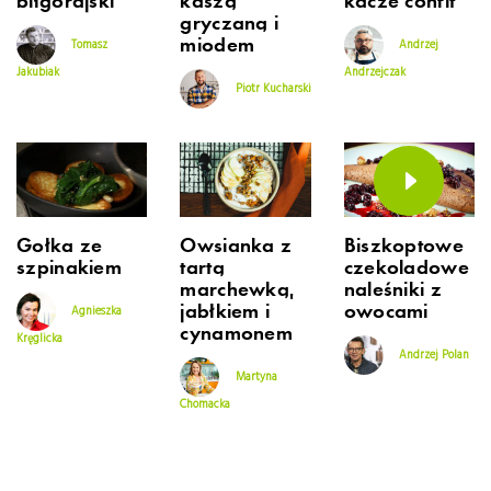
biłgorajski
kaszą
kacze confit
gryczaną i
miodem
Tomasz
Andrzej
Jakubiak
Andrzejczak
Piotr Kucharski
Gołka ze
Owsianka z
Biszkoptowe
szpinakiem
tartą
czekoladowe
marchewką,
naleśniki z
jabłkiem i
owocami
Agnieszka
cynamonem
Kręglicka
Andrzej Polan
Martyna
Chomacka