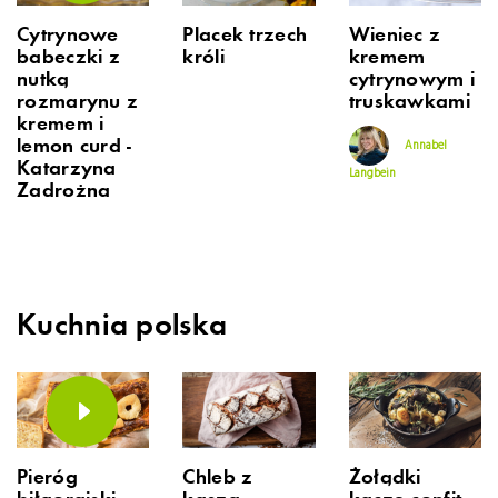
Cytrynowe
Placek trzech
Wieniec z
babeczki z
króli
kremem
nutką
cytrynowym i
rozmarynu z
truskawkami
kremem i
lemon curd -
Annabel
Katarzyna
Langbein
Zadrożna
Kuchnia polska
Pieróg
Chleb z
Żołądki