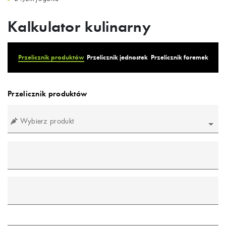
Kalkulator kulinarny
Przelicznik produktów
Przelicznik jednostek
Przelicznik foremek
Przelicznik produktów
Wybierz produkt
mililitr
gram
łyżeczka
łyżka
szklanka