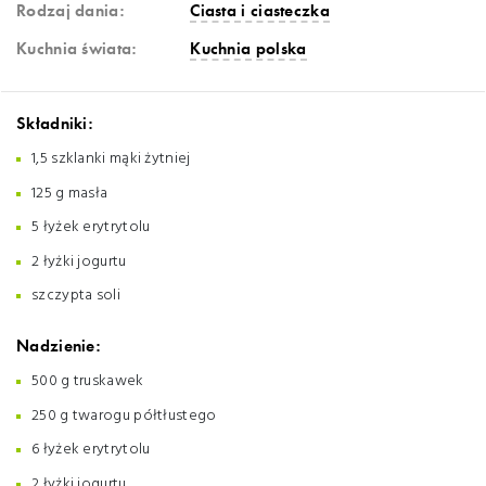
Rodzaj dania:
Ciasta i ciasteczka
Kuchnia świata:
Kuchnia polska
Składniki:
1,5 szklanki mąki żytniej
125 g masła
5 łyżek erytrytolu
2 łyżki jogurtu
szczypta soli
Nadzienie:
500 g truskawek
250 g twarogu półtłustego
6 łyżek erytrytolu
2 łyżki jogurtu