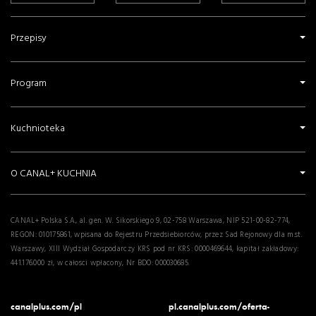
Przepisy
Program
Kuchnioteka
O CANAL+ KUCHNIA
CANAL+ Polska S.A., al. gen. W. Sikorskiego 9, 02-758 Warszawa, NIP 521-00-82-774,
REGON: 010175861, wpisana do Rejestru Przedsiebiorców, przez Sad Rejonowy dla m.st.
Warszawy, XIII Wydział Gospodarczy KRS pod nr KRS: 0000469644, kapitał zakładowy:
441.176.000 zł, w całosci wpłacony, Nr BDO: 000030685.
canalplus.com/pl
pl.canalplus.com/oferta-