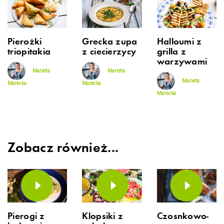
Pierożki
Grecka zupa
Halloumi z
triopitakia
z ciecierzycy
grilla z
warzywami
Marieta
Marieta
Marieta
Marecka
Marecka
Marecka
Zobacz również...
Pierogi z
Klopsiki z
Czosnkowo-