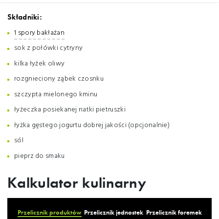
Składniki:
1 spory bakłażan
sok z połówki cytryny
kilka łyżek oliwy
rozgnieciony ząbek czosnku
szczypta mielonego kminu
łyżeczka posiekanej natki pietruszki
łyżka gęstego jogurtu dobrej jakości (opcjonalnie)
sól
pieprz do smaku
Kalkulator kulinarny
Przelicznik produktów
Przelicznik jednostek
Przelicznik foremek