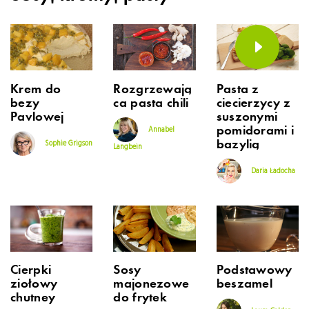
Krem do
Rozgrzewają
Pasta z
bezy
ca pasta chili
ciecierzycy z
Pavlowej
suszonymi
pomidorami i
Annabel
bazylią
Sophie Grigson
Langbein
Daria Ładocha
Cierpki
Sosy
Podstawowy
ziołowy
majonezowe
beszamel
chutney
do frytek