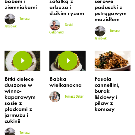
bobem i
sałatką z
serowe
ziemniakami
arbuza i
poduszki z
dzikim ryżem
pstrągowym
mazidłem
Tomasz
David
Jakubiak
Tomasz
Gaboriaud
Jakubiak
Bitki cielęce
Babka
Fasola
duszone w
wielkanocna
cannellini,
winno-
burak
kaparowym
liściowy i
Tomasz Deker
sosie z
pilaw z
plackami z
komosy
jarmużu i
cukinii
Tomasz