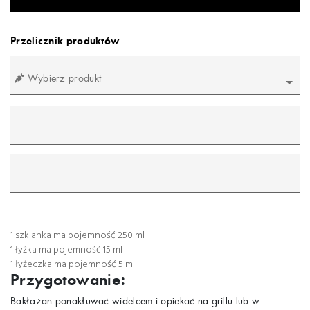
Przelicznik produktów
Wybierz produkt
mililitr
gram
łyżeczka
łyżka
szklanka
1 szklanka ma pojemność 250 ml
1 łyżka ma pojemność 15 ml
1 łyżeczka ma pojemność 5 ml
Przygotowanie:
Bakłażan ponakłuwać widelcem i opiekać na grillu lub w