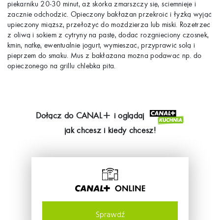
piekarniku 20-30 minut, aż skórka zmarszczy się, ściemnieje i
zacznie odchodzić. Opieczony bakłażan przekroić i łyżką wyjąć
upieczony miąższ, przełożyć do moździerza lub miski. Rozetrzeć
z oliwą i sokiem z cytryny na pastę, dodać rozgnieciony czosnek,
kmin, natkę, ewentualnie jogurt, wymieszać, przyprawić solą i
pieprzem do smaku. Mus z bakłażana można podawać np. do
opieczonego na grillu chlebka pita.
Dołącz do
CANAL+
i oglądaj
jak chcesz i kiedy chcesz!
Sprawdź