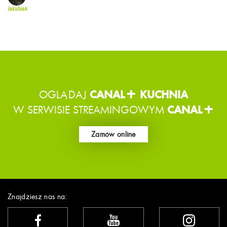
Jakubiak
OGLĄDAJ
CANAL+ KUCHNIA
W SERWISIE STREAMINGOWYM
CANAL+
Zamów online
Znajdziesz nas na: