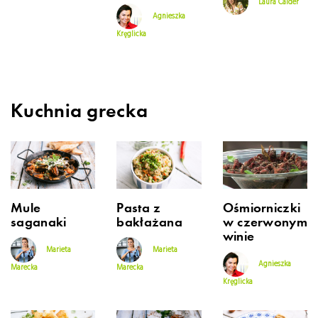
Laura Calder
Agnieszka
Kręglicka
Kuchnia grecka
Mule
Pasta z
Ośmiorniczki
saganaki
bakłażana
w czerwonym
winie
Marieta
Marieta
Agnieszka
Marecka
Marecka
Kręglicka