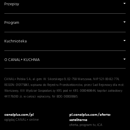
Przepisy
Program
Kuchnioteka
O CANAL+ KUCHNIA
CANAL+ Polska S.A., al. gen. W. Sikorskiego 9, 02-758 Warszawa, NIP 521-00-82-774,
REGON: 010175861, wpisana do Rejestru Przedsiebiorców, przez Sad Rejonowy dla m.st.
Warszawy, XIII Wydział Gospodarczy KRS pod nr KRS: 0000469644, kapitał zakładowy:
441.176.000 zł, w całosci wpłacony, Nr BDO: 000030685.
canalplus.com/pl
pl.canalplus.com/oferta-
oglądaj CANAL+ online
satelitarna
oferta, program tv, ICA