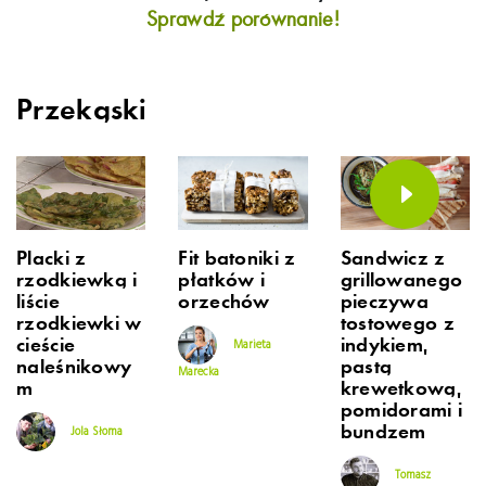
Sprawdź porównanie!
Przekąski
Placki z
Fit batoniki z
Sandwicz z
rzodkiewką i
płatków i
grillowanego
liście
orzechów
pieczywa
rzodkiewki w
tostowego z
cieście
indykiem,
Marieta
naleśnikowy
pastą
Marecka
m
krewetkową,
pomidorami i
bundzem
Jola Słoma
Tomasz