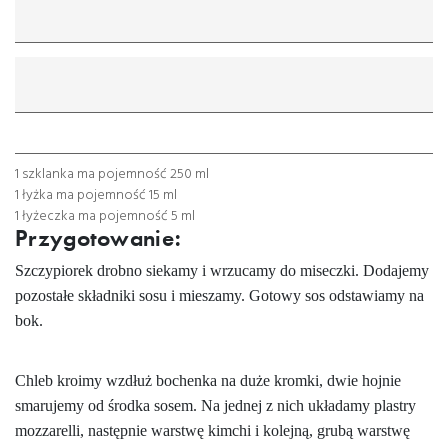
mililitr
gram
łyżeczka
łyżka
szklanka
1 szklanka ma pojemność 250 ml
1 łyżka ma pojemność 15 ml
1 łyżeczka ma pojemność 5 ml
Przygotowanie:
Szczypiorek drobno siekamy i wrzucamy do miseczki. Dodajemy
pozostałe składniki sosu i mieszamy. Gotowy sos odstawiamy na
bok.
Chleb kroimy wzdłuż bochenka na duże kromki, dwie hojnie
smarujemy od środka sosem. Na jednej z nich układamy plastry
mozzarelli, następnie warstwę kimchi i kolejną, grubą warstwę