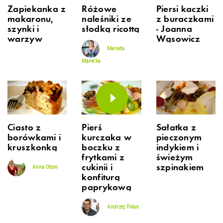
Zapiekanka z
Różowe
Piersi kaczki
makaronu,
naleśniki ze
z buraczkami
szynki i
słodką ricottą
- Joanna
warzyw
Wąsowicz
Marieta
Marecka
Ciasto z
Pierś
Sałatka z
borówkami i
kurczaka w
pieczonym
kruszkonką
boczku z
indykiem i
frytkami z
świeżym
cukinii i
szpinakiem
Anna Olson
konfiturą
paprykową
Andrzej Polan