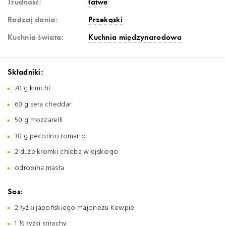
Trudność:
łatwe
Rodzaj dania:
Przekąski
Kuchnia świata:
Kuchnia międzynarodowa
Składniki:
70 g kimchi
60 g sera cheddar
50 g mozzarelli
30 g pecorino romano
2 duże kromki chleba wiejskiego
odrobina masła
Sos:
2 łyżki japońskiego majonezu Kewpie
1 ½ łyżki srirachy