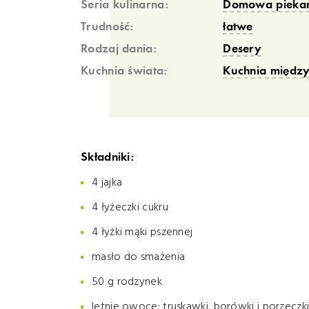
Seria kulinarna:
Domowa piekarn
Trudność:
łatwe
Rodzaj dania:
Desery
Kuchnia świata:
Kuchnia międz
Składniki:
4 jajka
4 łyżeczki cukru
4 łyżki mąki pszennej
masło do smażenia
50 g rodzynek
letnie owoce: truskawki, borówki i porzeczk