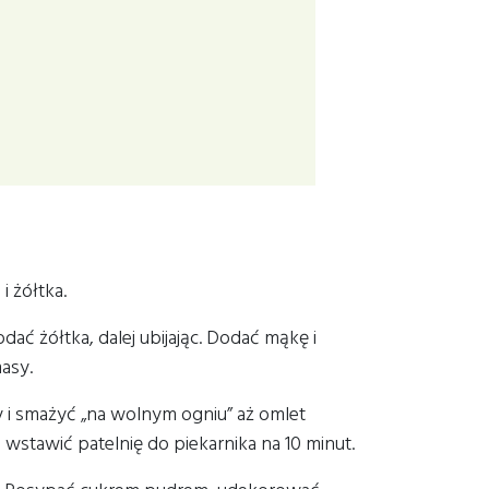
i żółtka.
ać żółtka, dalej ubijając. Dodać mąkę i
asy.
y i smażyć „na wolnym ogniu” aż omlet
wstawić patelnię do piekarnika na 10 minut.