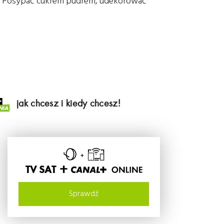
kał. Posypać cukrem pudrem, udekorować
jak chcesz i kiedy chcesz!
TV SAT +
Sprawdź