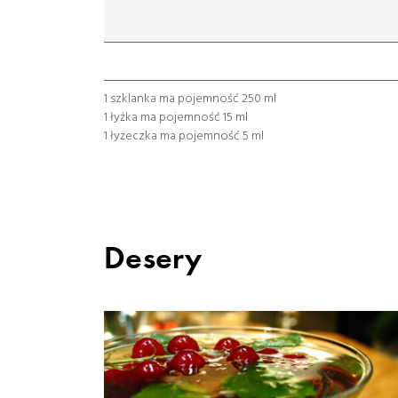
mililitr
gram
łyżeczka
łyżka
szklanka
1 szklanka ma pojemność 250 ml
1 łyżka ma pojemność 15 ml
1 łyżeczka ma pojemność 5 ml
Desery