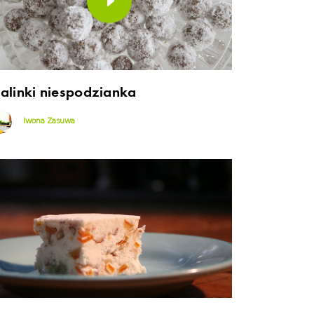
ralinki niespodzianka
Iwona Zasuwa