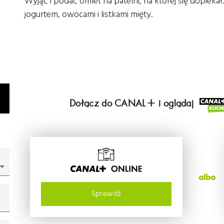
Wyjąć i podać omlet na patelni, na której się dopie
jogurtem, owocami i listkami mięty.
Dołącz do
CANAL+
i oglądaj
albo
Sprawdź