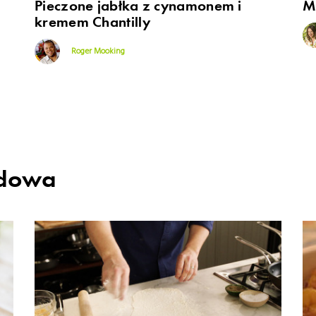
Pieczone jabłka z cynamonem i
M
kremem Chantilly
Roger Mooking
odowa