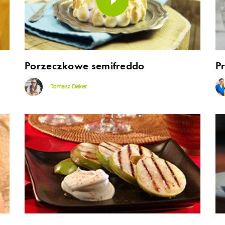
Porzeczkowe semifreddo
P
Tomasz Deker