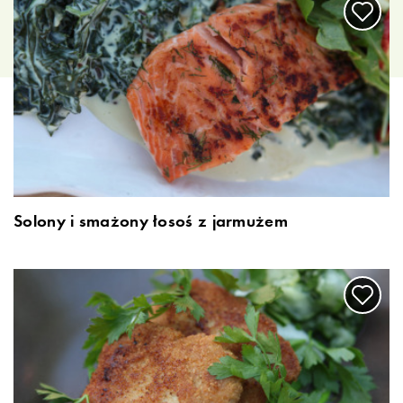
Solony i smażony łosoś z jarmużem