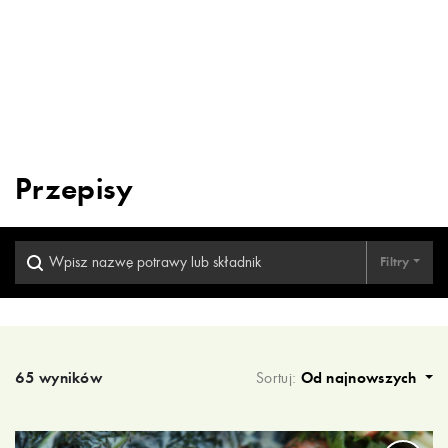
Przepisy
Filtry
Wyniki wyszukiwania
65 wyników
Sortuj:
Od najnowszych