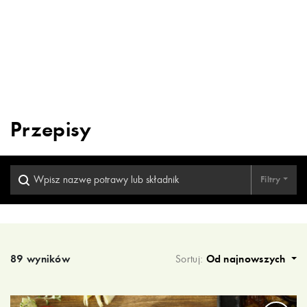
Przepisy
Filtry
Wyniki wyszukiwania
89 wyników
Sortuj:
Od najnowszych