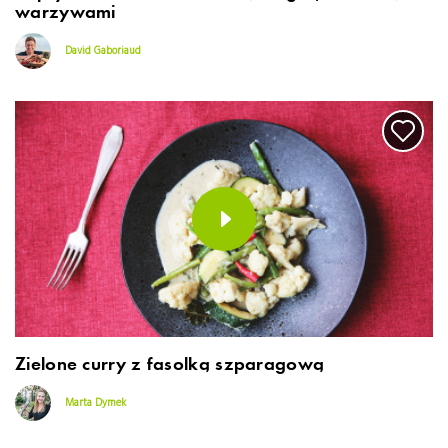
warzywami
David Gaboriaud
Zielone curry z fasolką szparagową
Marta Dymek