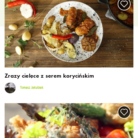
Zrazy cielęce z serem korycińskim
Tomasz Jakubiak