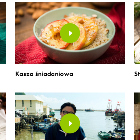
Kasza śniadaniowa
S