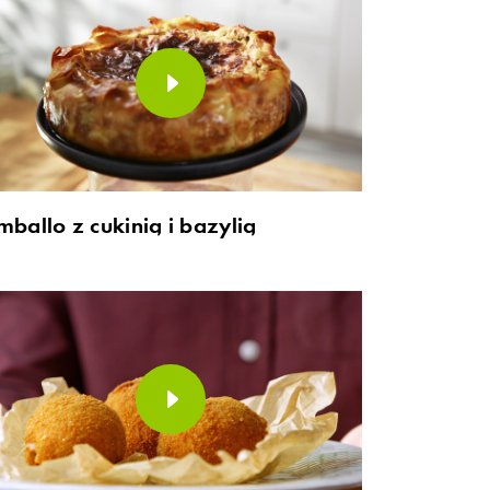
mballo z cukinią i bazylią