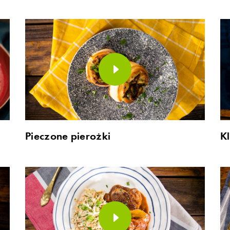
Pieczone pierożki
Kl