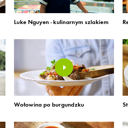
Luke Nguyen - kulinarnym szlakiem
R
Wołowina po burgundzku
S