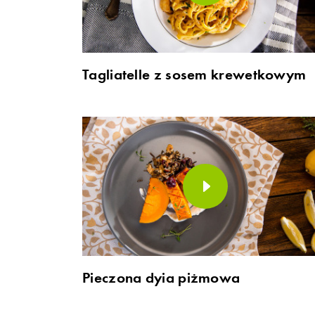
Tagliatelle z sosem krewetkowym
Pieczona dyia piżmowa