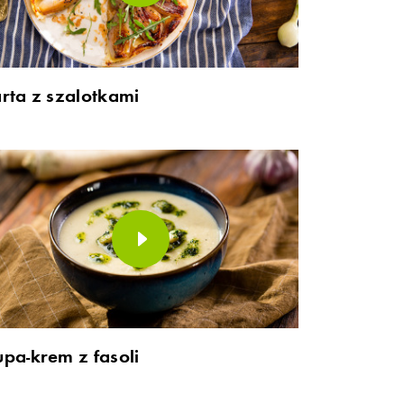
arta z szalotkami
upa-krem z fasoli