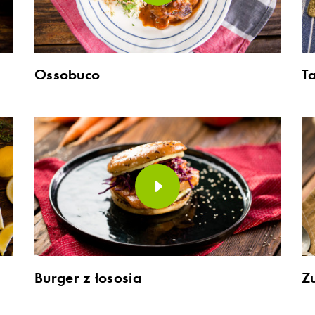
Ossobuco
T
Burger z łososia
Z