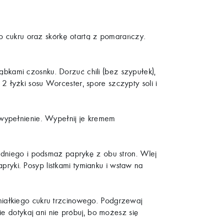
go cukru oraz skórkę otartą z pomarańczy.
kami czosnku. Dorzuć chili (bez szypułek),
 2 łyżki sosu Worcester, spore szczypty soli i
 wypełnienie. Wypełnij je kremem
redniego i podsmaż paprykę z obu stron. Wlej
pryki. Posyp listkami tymianku i wstaw na
miałkiego cukru trzcinowego. Podgrzewaj
e dotykaj ani nie próbuj, bo możesz się