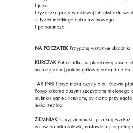
1 jajko
1 łyżeczka pasty waniliowej lub ekstraktu wan
5 łyżek miałkiego cukru trzcinowego
1 pomarańcza
NA POCZĄTEK
Przygotuj wszystkie składniki
KURCZAK
Połóż udka na plastikowej desce, sk
na rozgrzanej patelni grillowej skórą do dołu.
TARTINKI
Posyp mąką czysty blat. Rozwiń pła
Posyp kilkoma dużymi szczyptami mielonego c
mufinki i ugnieć kciukami, by ciasto przylegał
lekko zezłoci.
ZIEMNIAKI
Umyj ziemniaki i przekrój wzdłuż 
wstaw do mikrofalówki, nastawionej na pełną m