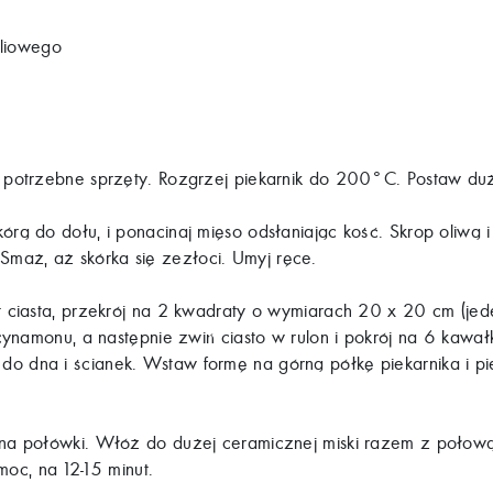
iliowego
 i potrzebne sprzęty. Rozgrzej piekarnik do 200°C. Postaw duż
órą do dołu, i ponacinaj mięso odsłaniając kość. Skrop oliwą 
 Smaż, aż skórka się zezłoci. Umyj ręce.
t ciasta, przekrój na 2 kwadraty o wymiarach 20 x 20 cm (je
ynamonu, a następnie zwiń ciasto w rulon i pokrój na 6 kawa
o do dna i ścianek. Wstaw formę na górną półkę piekarnika i pi
na połówki. Włóż do dużej ceramicznej miski razem z połową cy
oc, na 12-15 minut.