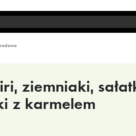
arodowa
ri, ziemniaki, sałat
nki z karmelem