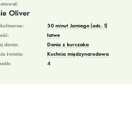
otował:
ie Oliver
 kulinarna:
30 minut Jamiego (odc. 1)
ość:
łatwe
j dania:
Dania z kurczaka
ia świata:
Kuchnia międzynarodowa
 osób:
4