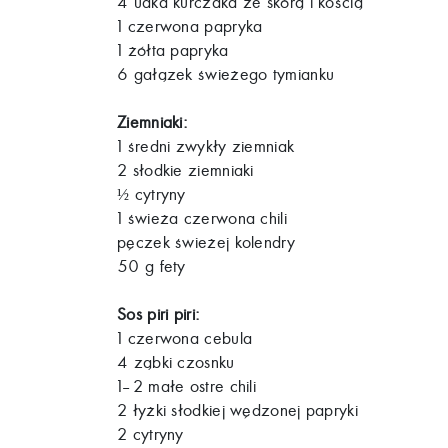
4 udka kurczaka ze skórą i kością
1 czerwona papryka
1 żółta papryka
6 gałązek świeżego tymianku
Ziemniaki:
1 średni zwykły ziemniak
2 słodkie ziemniaki
cytryny
½
1 świeża czerwona chili
pęczek świeżej kolendry
50 g fety
Sos piri piri:
1 czerwona cebula
4 ząbki czosnku
1–2 małe ostre chili
2 łyżki słodkiej wędzonej papryki
2 cytryny