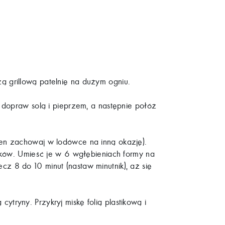
ą grillową patelnię na dużym ogniu.
i dopraw solą i pieprzem, a następnie połóż
den zachowaj w lodówce na inną okazję).
łków. Umieść je w 6 wgłębieniach formy na
ecz 8 do 10 minut (nastaw minutnik), aż się
tryny. Przykryj miskę folią plastikową i