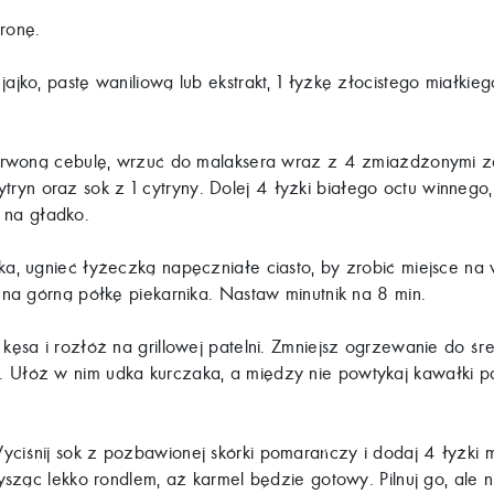
ronę.
jko, pastę waniliową lub ekstrakt, 1 łyżkę złocistego miałkie
erwoną cebulę, wrzuć do malaksera wraz z 4 zmiażdżonymi ząb
ytryn oraz sok z 1 cytryny. Dolej 4 łyżki białego octu winnego,
j na gładko.
a, ugnieć łyżeczką napęczniałe ciasto, by zrobić miejsce na
a górną półkę piekarnika. Nastaw minutnik na 8 min.
 kęsa i rozłóż na grillowej patelni. Zmniejsz ogrzewanie do ś
ki. Ułóż w nim udka kurczaka, a między nie powtykaj kawałki pa
ciśnij sok z pozbawionej skórki pomarańczy i dodaj 4 łyżki 
ząc lekko rondlem, aż karmel będzie gotowy. Pilnuj go, ale ni