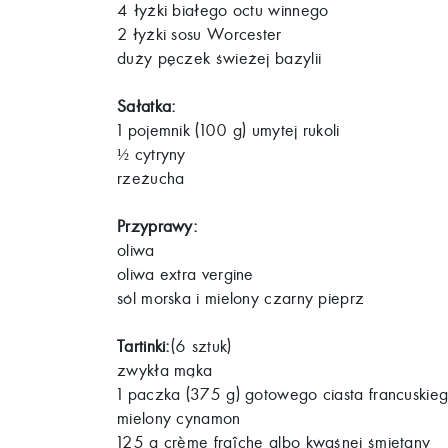
4 łyżki białego octu winnego
2 łyżki sosu Worcester
duży pęczek świeżej bazylii
Sałatka:
1 pojemnik (100 g) umytej rukoli
cytryny
½
rzeżucha
Przyprawy:
oliwa
oliwa extra vergine
sól morska i mielony czarny pieprz
Tartinki:
(6 sztuk)
zwykła mąka
1 paczka (375 g) gotowego ciasta francuskie
mielony cynamon
125 g crème fraîche albo kwaśnej śmietany