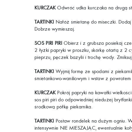
KURCZAK
Odwróć udka kurczaka na drugą st
TARTINKI
Nałóż śmietanę do miseczki. Dodaj ja
Dobrze wymieszaj.
SOS PIRI PIRI
Obierz i z grubsza posiekaj cz
2 łyżki papryki w proszku, skórkę otartą z 2 c
pieprzu, pęczek bazylii i trochę wody. Zmiksu
TARTINKI
Wyjmij formę ze spodami z piekarnik
śmietankowo-waniliowym i wstaw z powrotem n
KURCZAK
Pokrój papryki na kawałki wielkości
sos piri piri do odpowiedniej niedużej brytfan
środkową półkę piekarnika.
TARTINKI
Postaw rondelek na dużym ogniu. Wy
intensywnie NIE MIESZAJĄC, ewentualnie kołys