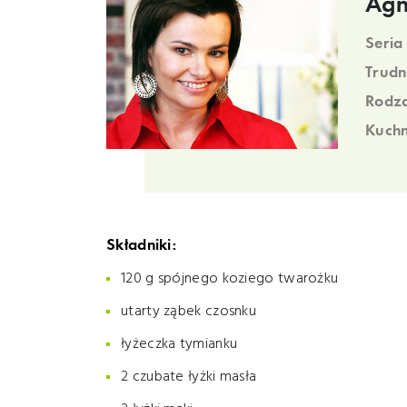
Agn
Seria
Trudn
Rodza
Kuchn
Składniki:
120 g spójnego koziego twarożku
utarty ząbek czosnku
łyżeczka tymianku
2 czubate łyżki masła