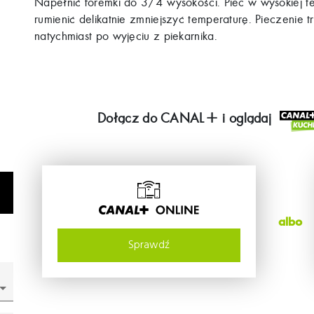
Napełnić foremki do 3/4 wysokości. Piec w wysokiej t
rumienić delikatnie zmniejszyć temperaturę. Pieczenie
natychmiast po wyjęciu z piekarnika.
Dołącz do
CANAL+
i oglądaj
albo
Sprawdź