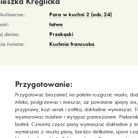
ieszka Kręglicka
 kulinarna:
Para w kuchni 2 (odc.24)
ość:
łatwe
j dania:
Przekąski
ia świata:
Kuchnia francuska
Przygotowanie:
Przygotować beszamel, na patelni rozgrzać masło, do
mleko, podgrzewać i mieszać, aż powstanie spójny sos
przyprawy, kozi serek i żółtka, dokładnie wymieszać. F
wysmarować masłem i wysypać parmezanem. Piekarnik 
białek. Czwartą część piany wymieszać dokładnie z ma
wymieszać z resztą piany, bardzo delikatnie, spore czą