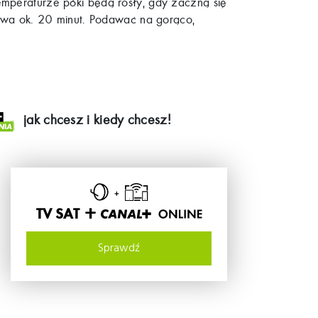
emperaturze póki będą rosły, gdy zaczną się
 trwa ok. 20 minut. Podawać na gorąco,
jak chcesz i kiedy chcesz!
TV SAT +
Sprawdź