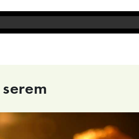
a
m serem