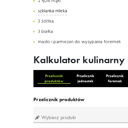
2 łyżki mąki
szklanka mleka
3 żółtka
3 białka
masło i parmezan do wysypania foremek
Kalkulator kulinarny
Przelicznik
Przelicznik
Przelicznik
produktów
jednostek
foremek
Przelicznik produktów
Wybierz produkt