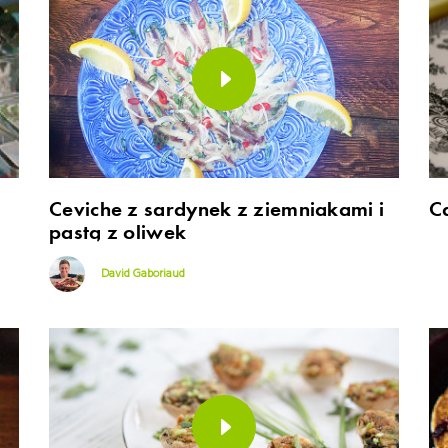
Ceviche z sardynek z ziemniakami i
C
pastą z oliwek
David Gaboriaud