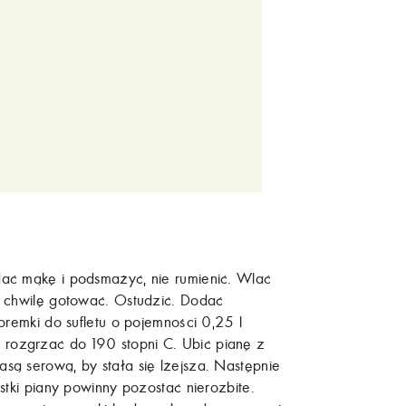
dać mąkę i podsmażyć, nie rumienić. Wlać
, chwilę gotować. Ostudzić. Dodać
oremki do sufletu o pojemności 0,25 l
rozgrzać do 190 stopni C. Ubić pianę z
są serową, by stała się lżejsza. Następnie
stki piany powinny pozostać nierozbite.